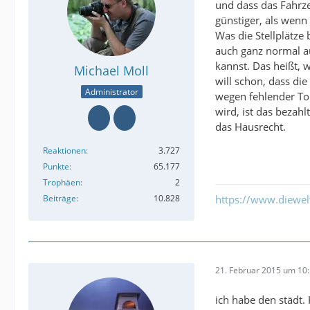
und dass das Fahrze
günstiger, als wenn
Was die Stellplätze
auch ganz normal au
kannst. Das heißt, 
Michael Moll
will schon, dass di
Administrator
wegen fehlender Toi
wird, ist das bezahl
das Hausrecht.
Reaktionen
3.727
Punkte
65.177
Trophäen
2
Beiträge
10.828
https://www.diewe
21. Februar 2015 um 10
ich habe den städt