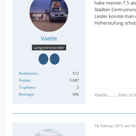
habe meinen T 5 als
Städten Centrumsna
Leider konnte man e
Höherstufung schütz
Vaette
Langzeitreisender
Reaktionen
512
Punkte
5.687
Trophäen
2
Beiträge
946
Vaette…….. liten och
18. Februar 2015 um 19