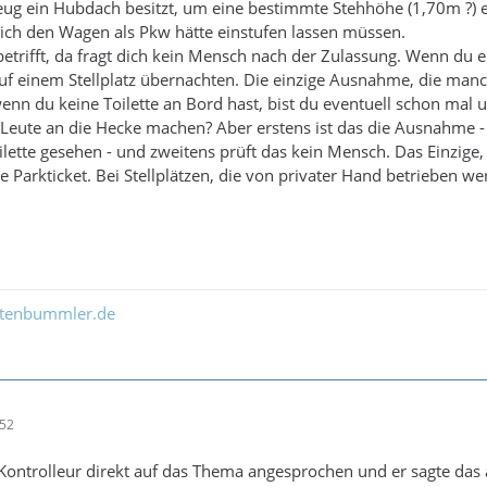
ug ein Hubdach besitzt, um eine bestimmte Stehhöhe (1,70m ?) er
 ich den Wagen als Pkw hätte einstufen lassen müssen.
 betrifft, da fragt dich kein Mensch nach der Zulassung. Wenn du
f einem Stellplatz übernachten. Die einzige Ausnahme, die manch
wenn du keine Toilette an Bord hast, bist du eventuell schon mal 
e Leute an die Hecke machen? Aber erstens ist das die Ausnahme - 
lette gesehen - und zweitens prüft das kein Mensch. Das Einzige, 
te Parkticket. Bei Stellplätzen, die von privater Hand betrieben we
ltenbummler.de
:52
. Kontrolleur direkt auf das Thema angesprochen und er sagte d