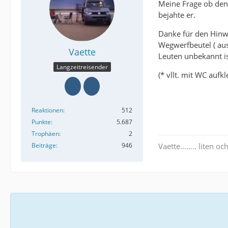
Meine Frage ob denn
bejahte er.
Danke für den Hinwe
Wegwerfbeutel ( aus
Vaette
Leuten unbekannt is
Langzeitreisender
(* vllt. mit WC aufkl
Reaktionen
512
Punkte
5.687
Trophäen
2
Beiträge
946
Vaette…….. liten och