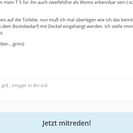
 mein T 5 für ihn auch zweifelsfrei als Womo erkennbar sein ( sc
is auf die Toilette, nun muß ich mal überlegen wie ich das kenntl
 dem Bootsbedarf) mit Deckel eingehängt werden. Ich stelle imm
t.
eber....grins)
 grå , smyger in din vrå
Jetzt mitreden!