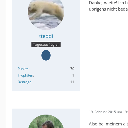
Danke, Vaette! Ich 
übrigens nicht beda
tteddi
Tagesausflügler
Punkte
70
Trophäen
1
Beiträge
11
19. Februar 2015 um 19
Also bei meinem al