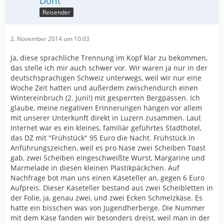
Dorit
Reisender
2. November 2014 um 10:03
Ja, diese sprachliche Trennung im Kopf klar zu bekommen,
das stelle ich mir auch schwer vor. Wir waren ja nur in der
deutschsprachigen Schweiz unterwegs, weil wir nur eine
Woche Zeit hatten und außerdem zwischendurch einen
Wintereinbruch (2. Juni!) mit gesperrten Bergpässen. Ich
glaube, meine negativen Erinnerungen hängen vor allem
mit unserer Unterkunft direkt in Luzern zusammen. Laut
Internet war es ein kleines, familiär geführtes Stadthotel,
das DZ mit "Frühstück" 95 Euro die Nacht. Frühstück in
Anführungszeichen, weil es pro Nase zwei Scheiben Toast
gab, zwei Scheiben eingeschweißte Wurst, Margarine und
Marmelade in diesen kleinen Plastikpäckchen. Auf
Nachfrage bot man uns einen Käseteller an, gegen 6 Euro
Aufpreis. Dieser Käseteller bestand aus zwei Scheibletten in
der Folie, ja, genau zwei, und zwei Ecken Schmelzkäse. Es
hatte ein bisschen was von Jugendherberge. Die Nummer
mit dem Käse fanden wir besonders dreist, weil man in der