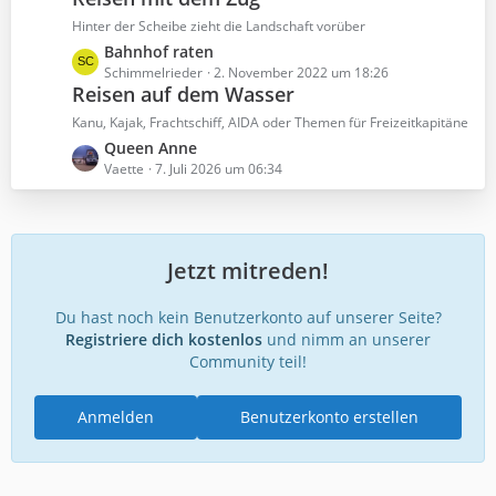
e
i
z
Hinter der Scheibe zieht die Landschaft vorüber
t
t
L
Bahnhof raten
r
e
e
Schimmelrieder
2. November 2022 um 18:26
ä
B
Reisen auf dem Wasser
t
g
e
z
Kanu, Kajak, Frachtschiff, AIDA oder Themen für Freizeitkapitäne
e
i
t
L
Queen Anne
t
e
e
Vaette
7. Juli 2026 um 06:34
r
B
t
ä
e
z
g
i
t
e
t
e
Jetzt mitreden!
r
B
ä
e
Du hast noch kein Benutzerkonto auf unserer Seite?
g
i
Registriere dich kostenlos
e
und nimm an unserer
t
Community teil!
r
ä
g
Anmelden
Benutzerkonto erstellen
e