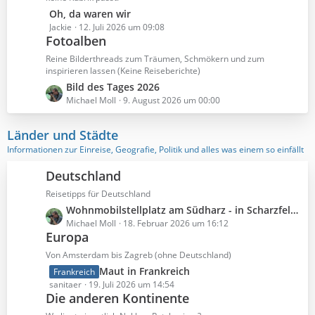
t
e
L
Oh, da waren wir
r
B
e
Jackie
12. Juli 2026 um 09:08
ä
e
Fotoalben
t
g
i
z
Reine Bilderthreads zum Träumen, Schmökern und zum
e
t
t
inspirieren lassen (Keine Reiseberichte)
r
e
L
Bild des Tages 2026
ä
B
e
Michael Moll
9. August 2026 um 00:00
g
e
t
e
i
z
Länder und Städte
t
t
Informationen zur Einreise, Geografie, Politik und alles was einem so einfällt
r
e
ä
B
Deutschland
g
e
Reisetipps für Deutschland
e
i
L
Wohnmobilstellplatz am Südharz - in Scharzfeld bei Herzberg am Harz
t
e
Michael Moll
18. Februar 2026 um 16:12
r
Europa
t
ä
z
g
Von Amsterdam bis Zagreb (ohne Deutschland)
t
e
L
Maut in Frankreich
Frankreich
e
e
sanitaer
19. Juli 2026 um 14:54
B
Die anderen Kontinente
t
e
z