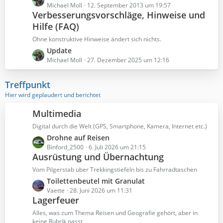
e
Michael Moll
12. September 2013 um 19:57
Verbesserungsvorschläge, Hinweise und
t
Hilfe (FAQ)
z
t
Ohne konstruktive Hinweise ändert sich nichts.
e
L
Update
B
e
Michael Moll
27. Dezember 2025 um 12:16
e
t
i
z
Treffpunkt
t
t
Hier wird geplaudert und berichtet
r
e
ä
B
Multimedia
g
e
e
Digital durch die Welt (GPS, Smartphone, Kamera, Internet etc.)
i
L
Drohne auf Reisen
t
e
Binford_2500
6. Juli 2026 um 21:15
r
Ausrüstung und Übernachtung
t
ä
z
g
Vom Pilgerstab über Trekkingstiefeln bis zu Fahrradtaschen
t
e
L
Toilettenbeutel mit Granulat
e
e
Vaette
28. Juni 2026 um 11:31
B
Lagerfeuer
t
e
z
Alles, was zum Thema Reisen und Geografie gehört, aber in
i
t
keine Rubrik passt.