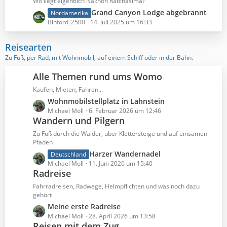
Wo liegt eigentlich Nakhon Ratchasima?
i
t
L
Grand Canyon Lodge abgebrannt
Nordamerika
t
e
e
Binford_2500
14. Juli 2025 um 16:33
r
B
t
ä
e
z
Reisearten
g
i
t
e
Zu Fuß, per Rad, mit Wohnmobil, auf einem Schiff oder in der Bahn.
t
e
r
B
Alle Themen rund ums Womo
ä
e
g
Kaufen, Mieten, Fahren...
i
e
L
Wohnmobilstellplatz in Lahnstein
t
e
Michael Moll
6. Februar 2026 um 12:46
r
Wandern und Pilgern
t
ä
z
g
Zu Fuß durch die Wälder, über Klettersteige und auf einsamen
t
Pfaden
e
e
L
Harzer Wandernadel
Deutschland
B
e
Michael Moll
11. Juni 2026 um 15:40
e
Radreise
t
i
z
Fahrradreisen, Radwege, Helmpflichten und was noch dazu
t
t
gehört
r
e
L
Meine erste Radreise
ä
B
e
Michael Moll
28. April 2026 um 13:58
g
e
Reisen mit dem Zug
t