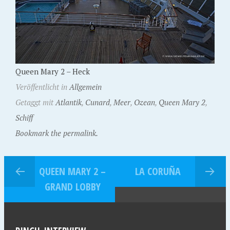
Queen Mary 2 – Heck
Veröffentlicht in
Allgemein
Getaggt mit
Atlantik
,
Cunard
,
Meer
,
Ozean
,
Queen Mary 2
,
Schiff
Bookmark the permalink.
QUEEN MARY 2 –
LA CORUÑA
GRAND LOBBY