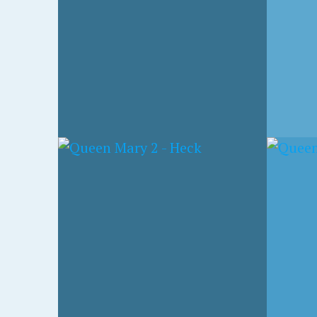
19. OKTOBER 2023
19. OKT
ECK
QUEEN MARY 2 –
QUEE
GRAND LOBBY
LOBB