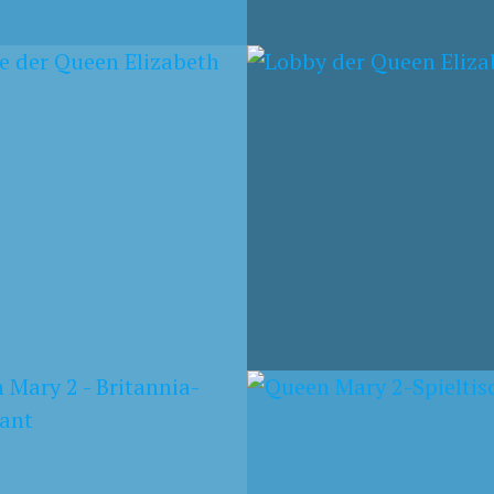
ST 2018
13. AUGUST 2018
Y DER QUEEN
QUEEN ELIZABETH
ABETH
MBER 2016
1. SEPTEMBER 2016
N MARY 2-
QUEEN MARY 2 –
TISCH
GRAND LOBBY