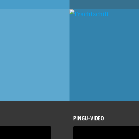
T 2007
30. JULI 2007
U ALS
AUF DEM
HTSCHIFFKAPITÄN
FRACHTSCHIFF NACH
SÜDAMERIKA
PINGU-VIDEO