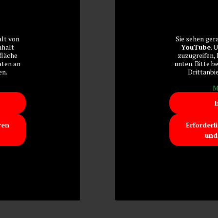
alt von
Sie sehen ger
nhalt
YouTube
. 
fläche
zuzugreifen, 
aten an
unten. Bitte b
en.
Drittanbi
M
I
ren
Erforderl
und