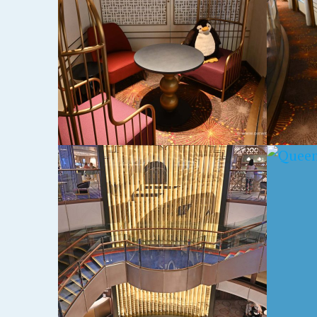
KÄFIGSTUHL
LOBB
6. MAI 2024
6. MAI 2
ND
QUEEN ANNE – TREPPE
QUEE
SCHO