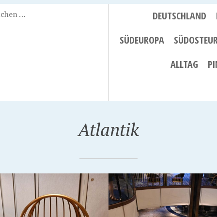
DEUTSCHLAND
SÜDEUROPA
SÜDOSTEU
ALLTAG
PI
Atlantik
024
6. MAI 2024
N ANNE – TREPPE
QUEEN ANNE -SITZ