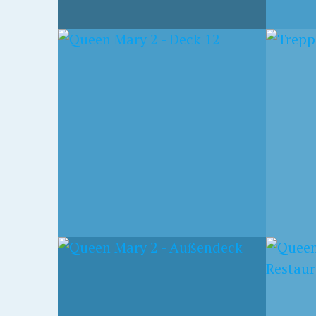
21. AUGUST 2018
16. AUGU
ECK
TREPPE DER QUEEN
LOBB
ELIZABETH
ELIZ
26. OKTOBER 2016
3. SEPTE
QUEEN MARY 2 –
QUEE
BRITANNIA-
SPIEL