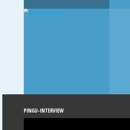
5. OKTOBER 2007
3. AUGUS
RIO DE JANEIRO
PING
FRAC
PINGU-INTERVIEW