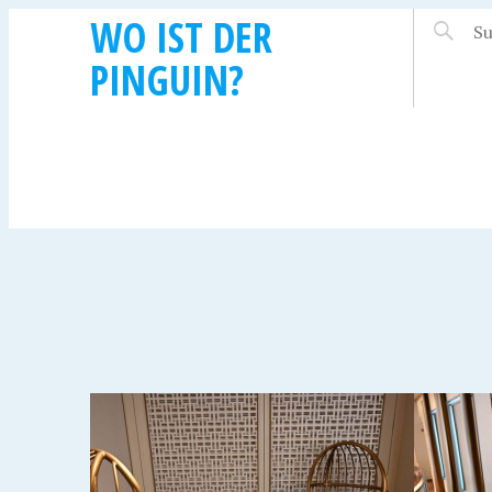
WO IST DER
PINGUIN?
6. MAI 2024
6. MAI 2
ENS
QUEEN ANNE –
QUEE