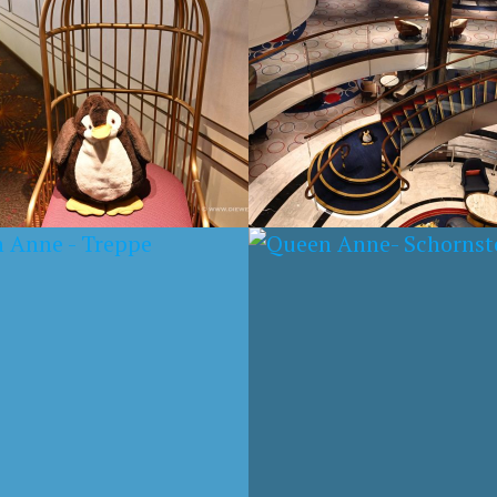
Y
024
6. MAI 2024
N ANNE-
QUEEN ANNE –
RNSTEIN
RETTUNGSRING