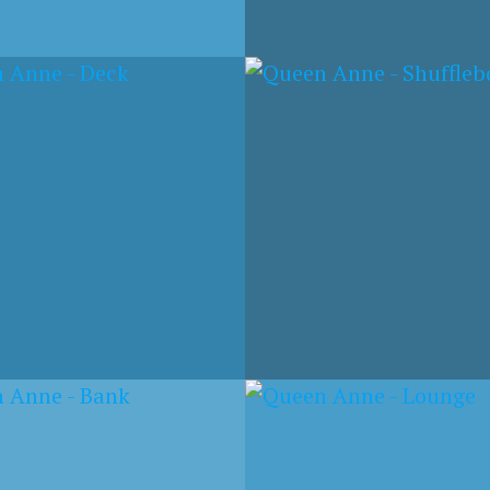
024
6. MAI 2024
N ANNE –
QUEEN ANNE DECK 1
FLEBOARD
024
5. MAI 2024
N ANNE – LOUNGE
LA CORUÑA – KÜSTE