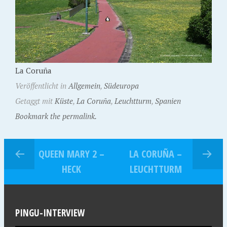
La Coruña
Veröffentlicht in
Allgemein
,
Südeuropa
Getaggt mit
Küste
,
La Coruña
,
Leuchtturm
,
Spanien
Bookmark the permalink.
QUEEN MARY 2 –
LA CORUÑA –
HECK
LEUCHTTURM
PINGU-INTERVIEW