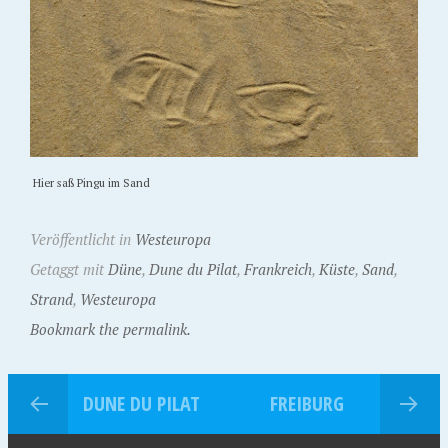
Hier saß Pingu im Sand
Veröffentlicht in
Westeuropa
Getaggt mit
Düne
,
Dune du Pilat
,
Frankreich
,
Küste
,
Sand
,
Strand
,
Westeuropa
Bookmark the permalink.
DUNE DU PILAT
FREIBURG