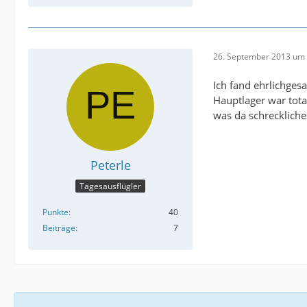
26. September 2013 um 
Ich fand ehrlichges
Hauptlager war tota
was da schrecklich
Peterle
Tagesausflügler
Punkte
40
Beiträge
7