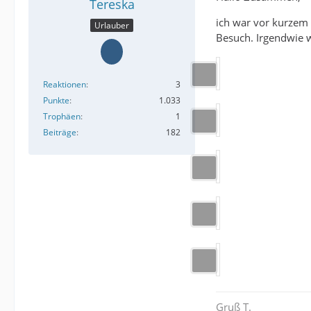
Tereska
ich war vor kurzem 
Urlauber
Besuch. Irgendwie w
Reaktionen
3
Punkte
1.033
Trophäen
1
Beiträge
182
Gruß T.