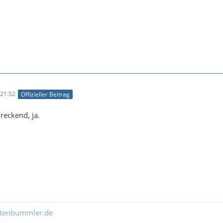
21:52
Offizieller Beitrag
reckend, ja.
ltenbummler.de