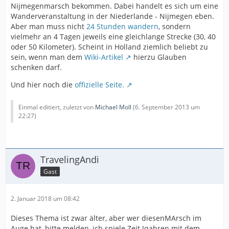
Nijmegenmarsch bekommen. Dabei handelt es sich um eine
Wanderveranstaltung in der Niederlande - Nijmegen eben.
Aber man muss nicht
24 Stunden wandern
, sondern
vielmehr an 4 Tagen jeweils eine gleichlange Strecke (30, 40
oder 50 Kilometer). Scheint in Holland ziemlich beliebt zu
sein, wenn man dem
Wiki-Artikel
hierzu Glauben
schenken darf.
Und hier noch die
offizielle Seite.
Einmal editiert, zuletzt von
Michael Moll
(
6. September 2013 um
22:27
)
TravelingAndi
Gast
2. Januar 2018 um 08:42
Dieses Thema ist zwar älter, aber wer diesenMArsch im
Auge hat, bitte melden, ich spiele Zeit Jqahren mit dem