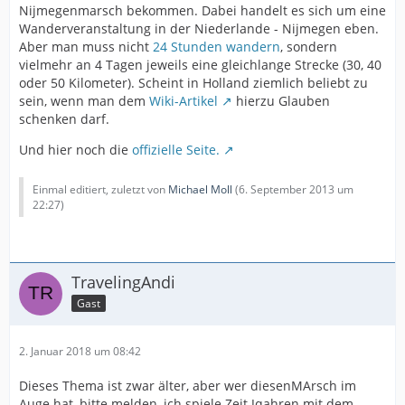
Nijmegenmarsch bekommen. Dabei handelt es sich um eine
Wanderveranstaltung in der Niederlande - Nijmegen eben.
Aber man muss nicht
24 Stunden wandern
, sondern
vielmehr an 4 Tagen jeweils eine gleichlange Strecke (30, 40
oder 50 Kilometer). Scheint in Holland ziemlich beliebt zu
sein, wenn man dem
Wiki-Artikel
hierzu Glauben
schenken darf.
Und hier noch die
offizielle Seite.
Einmal editiert, zuletzt von
Michael Moll
(
6. September 2013 um
22:27
)
TravelingAndi
Gast
2. Januar 2018 um 08:42
Dieses Thema ist zwar älter, aber wer diesenMArsch im
Auge hat, bitte melden, ich spiele Zeit Jqahren mit dem