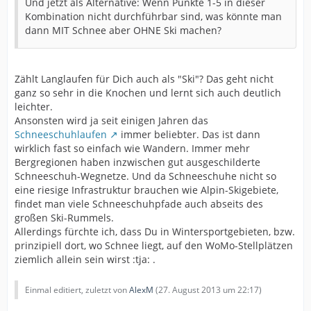
Und jetzt als Alternative: Wenn Punkte 1-5 in dieser
Kombination nicht durchführbar sind, was könnte man
dann MIT Schnee aber OHNE Ski machen?
Zählt Langlaufen für Dich auch als "Ski"? Das geht nicht
ganz so sehr in die Knochen und lernt sich auch deutlich
leichter.
Ansonsten wird ja seit einigen Jahren das
Schneeschuhlaufen
immer beliebter. Das ist dann
wirklich fast so einfach wie Wandern. Immer mehr
Bergregionen haben inzwischen gut ausgeschilderte
Schneeschuh-Wegnetze. Und da Schneeschuhe nicht so
eine riesige Infrastruktur brauchen wie Alpin-Skigebiete,
findet man viele Schneeschuhpfade auch abseits des
großen Ski-Rummels.
Allerdings fürchte ich, dass Du in Wintersportgebieten, bzw.
prinzipiell dort, wo Schnee liegt, auf den WoMo-Stellplätzen
ziemlich allein sein wirst :tja: .
Einmal editiert, zuletzt von
AlexM
(
27. August 2013 um 22:17
)