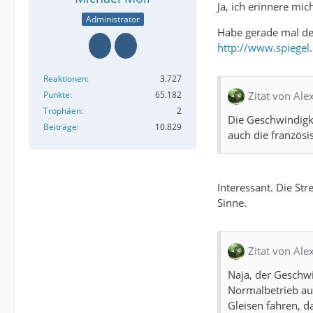
Ja, ich erinnere mic
Administrator
Habe gerade mal den
http://www.spiegel
Reaktionen
3.727
Punkte
65.182
Zitat von Al
Trophäen
2
Die Geschwindigke
Beiträge
10.829
auch die französi
Interessant. Die St
Sinne.
Zitat von Al
Naja, der Geschwi
Normalbetrieb auc
Gleisen fahren, d