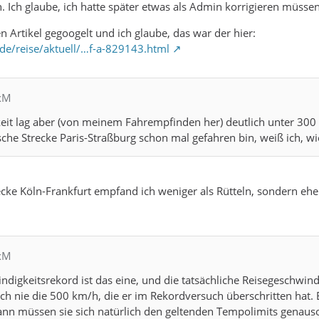
h. Ich glaube, ich hatte später etwas als Admin korrigieren müsse
 Artikel gegoogelt und ich glaube, das war der hier:
.de/reise/aktuell/…f-a-829143.html
exM
it lag aber (von meinem Fahrempfinden her) deutlich unter 300 k
sche Strecke Paris-Straßburg schon mal gefahren bin, weiß ich, wie
recke Köln-Frankfurt empfand ich weniger als Rütteln, sondern eh
exM
ndigkeitsrekord ist das eine, und die tatsächliche Reisegeschwindi
h nie die 500 km/h, die er im Rekordversuch überschritten hat.
ann müssen sie sich natürlich den geltenden Tempolimits genaus