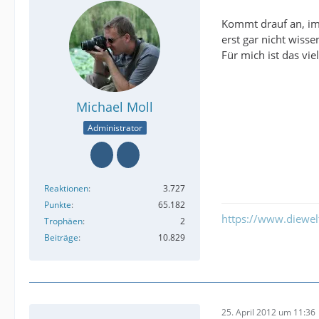
Kommt drauf an, im A
erst gar nicht wisse
Für mich ist das viel
Michael Moll
Administrator
Reaktionen
3.727
Punkte
65.182
https://www.diewe
Trophäen
2
Beiträge
10.829
25. April 2012 um 11:36