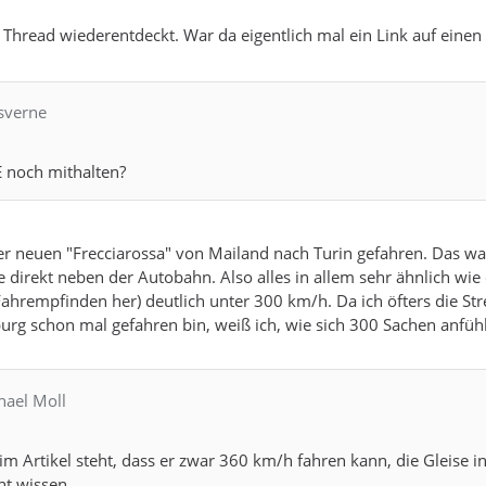
Thread wiederentdeckt. War da eigentlich mal ein Link auf einen A
esverne
E noch mithalten?
 der neuen "Frecciarossa" von Mailand nach Turin gefahren. Das w
 direkt neben der Autobahn. Also alles in allem sehr ähnlich wie
hrempfinden her) deutlich unter 300 km/h. Da ich öfters die Str
urg schon mal gefahren bin, weiß ich, wie sich 300 Sachen anfühle
hael Moll
m Artikel steht, dass er zwar 360 km/h fahren kann, die Gleise in
cht wissen.