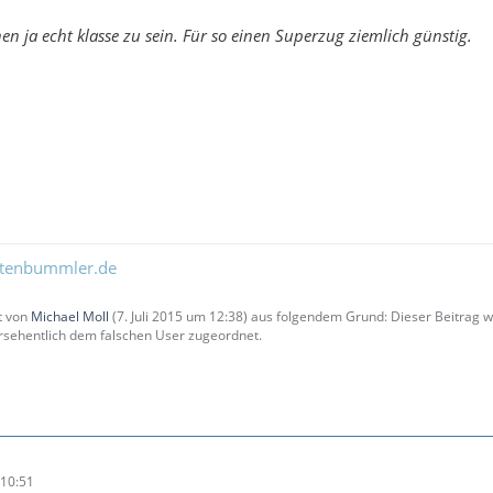
nen ja echt klasse zu sein. Für so einen Superzug ziemlich günstig.
ltenbummler.de
zt von
Michael Moll
(
7. Juli 2015 um 12:38
) aus folgendem Grund: Dieser Beitrag
sehentlich dem falschen User zugeordnet.
10:51