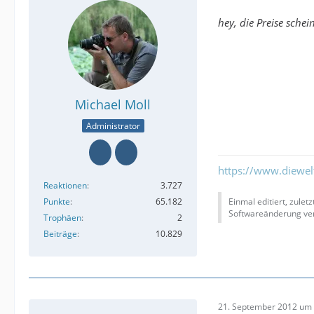
hey, die Preise schei
Michael Moll
Administrator
https://www.diewe
Reaktionen
3.727
Punkte
65.182
Einmal editiert, zulet
Softwareänderung ver
Trophäen
2
Beiträge
10.829
21. September 2012 um 