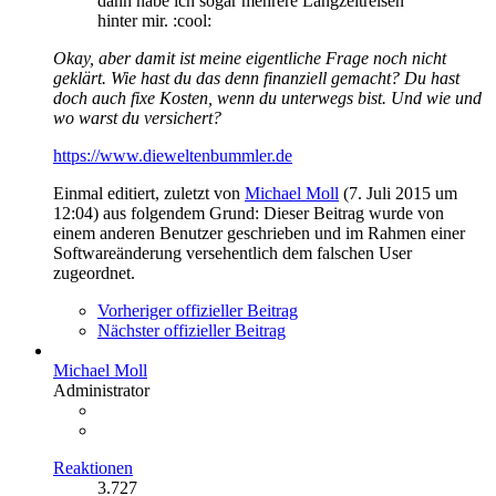
dann habe ich sogar mehrere Langzeitreisen
hinter mir. :cool:
Okay, aber damit ist meine eigentliche Frage noch nicht
geklärt. Wie hast du das denn finanziell gemacht? Du hast
doch auch fixe Kosten, wenn du unterwegs bist. Und wie und
wo warst du versichert?
https://www.dieweltenbummler.de
Einmal editiert, zuletzt von
Michael Moll
(
7. Juli 2015 um
12:04
) aus folgendem Grund: Dieser Beitrag wurde von
einem anderen Benutzer geschrieben und im Rahmen einer
Softwareänderung versehentlich dem falschen User
zugeordnet.
Vorheriger offizieller Beitrag
Nächster offizieller Beitrag
Michael Moll
Administrator
Reaktionen
3.727