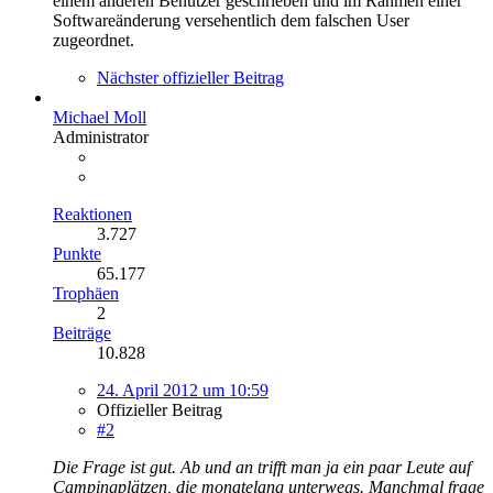
einem anderen Benutzer geschrieben und im Rahmen einer
Softwareänderung versehentlich dem falschen User
zugeordnet.
Nächster offizieller Beitrag
Michael Moll
Administrator
Reaktionen
3.727
Punkte
65.177
Trophäen
2
Beiträge
10.828
24. April 2012 um 10:59
Offizieller Beitrag
#2
Die Frage ist gut. Ab und an trifft man ja ein paar Leute auf
Campingplätzen, die monatelang unterwegs. Manchmal frage