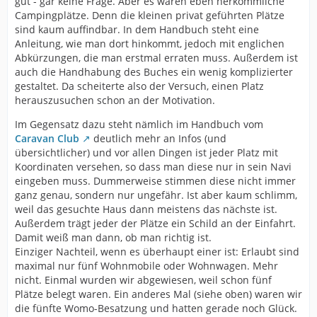
gut - gar keine Frage. Aber es waren eben herkömmliche
Campingplätze. Denn die kleinen privat geführten Plätze
sind kaum auffindbar. In dem Handbuch steht eine
Anleitung, wie man dort hinkommt, jedoch mit englichen
Abkürzungen, die man erstmal erraten muss. Außerdem ist
auch die Handhabung des Buches ein wenig komplizierter
gestaltet. Da scheiterte also der Versuch, einen Platz
herauszusuchen schon an der Motivation.
Im Gegensatz dazu steht nämlich im Handbuch vom
Caravan Club
deutlich mehr an Infos (und
übersichtlicher) und vor allen Dingen ist jeder Platz mit
Koordinaten versehen, so dass man diese nur in sein Navi
eingeben muss. Dummerweise stimmen diese nicht immer
ganz genau, sondern nur ungefähr. Ist aber kaum schlimm,
weil das gesuchte Haus dann meistens das nächste ist.
Außerdem trägt jeder der Plätze ein Schild an der Einfahrt.
Damit weiß man dann, ob man richtig ist.
Einziger Nachteil, wenn es überhaupt einer ist: Erlaubt sind
maximal nur fünf Wohnmobile oder Wohnwagen. Mehr
nicht. Einmal wurden wir abgewiesen, weil schon fünf
Plätze belegt waren. Ein anderes Mal (siehe oben) waren wir
die fünfte Womo-Besatzung und hatten gerade noch Glück.