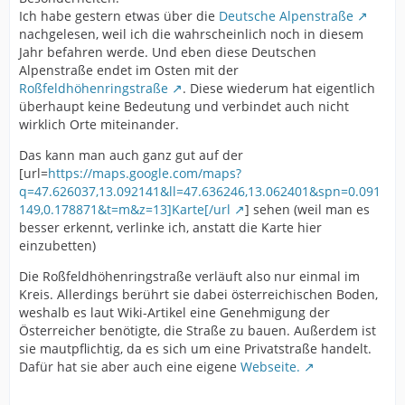
Ich habe gestern etwas über die
Deutsche Alpenstraße
nachgelesen, weil ich die wahrscheinlich noch in diesem
Jahr befahren werde. Und eben diese Deutschen
Alpenstraße endet im Osten mit der
Roßfeldhöhenringstraße
. Diese wiederum hat eigentlich
überhaupt keine Bedeutung und verbindet auch nicht
wirklich Orte miteinander.
Das kann man auch ganz gut auf der
[url=
https://maps.google.com/maps?
q=47.626037,13.092141&ll=47.636246,13.062401&spn=0.091
149,0.178871&t=m&z=13]Karte[/url
] sehen (weil man es
besser erkennt, verlinke ich, anstatt die Karte hier
einzubetten)
Die Roßfeldhöhenringstraße verläuft also nur einmal im
Kreis. Allerdings berührt sie dabei österreichischen Boden,
weshalb es laut Wiki-Artikel eine Genehmigung der
Österreicher benötigte, die Straße zu bauen. Außerdem ist
sie mautpflichtig, da es sich um eine Privatstraße handelt.
Dafür hat sie aber auch eine eigene
Webseite.