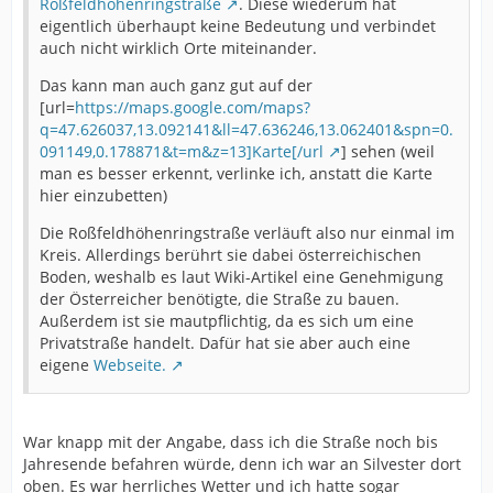
Roßfeldhöhenringstraße
. Diese wiederum hat
eigentlich überhaupt keine Bedeutung und verbindet
auch nicht wirklich Orte miteinander.
Das kann man auch ganz gut auf der
[url=
https://maps.google.com/maps?
q=47.626037,13.092141&ll=47.636246,13.062401&spn=0.
091149,0.178871&t=m&z=13]Karte[/url
] sehen (weil
man es besser erkennt, verlinke ich, anstatt die Karte
hier einzubetten)
Die Roßfeldhöhenringstraße verläuft also nur einmal im
Kreis. Allerdings berührt sie dabei österreichischen
Boden, weshalb es laut Wiki-Artikel eine Genehmigung
der Österreicher benötigte, die Straße zu bauen.
Außerdem ist sie mautpflichtig, da es sich um eine
Privatstraße handelt. Dafür hat sie aber auch eine
eigene
Webseite.
War knapp mit der Angabe, dass ich die Straße noch bis
Jahresende befahren würde, denn ich war an Silvester dort
oben. Es war herrliches Wetter und ich hatte sogar