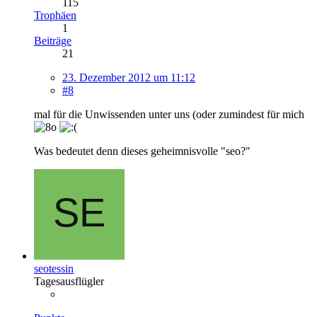
115
Trophäen
1
Beiträge
21
23. Dezember 2012 um 11:12
#8
mal für die Unwissenden unter uns (oder zumindest für mich
Was bedeutet denn dieses geheimnisvolle "seo?"
seotessin
Tagesausflügler