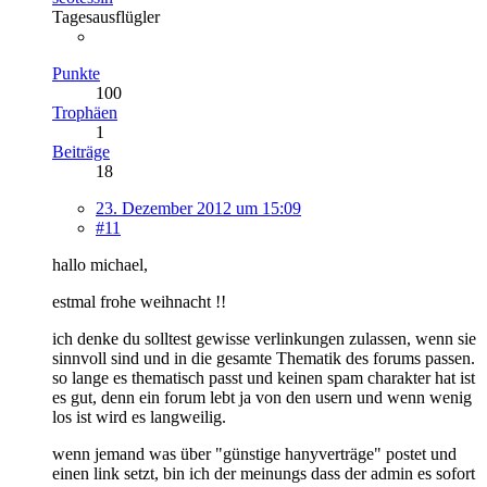
Tagesausflügler
Punkte
100
Trophäen
1
Beiträge
18
23. Dezember 2012 um 15:09
#11
hallo michael,
estmal frohe weihnacht !!
ich denke du solltest gewisse verlinkungen zulassen, wenn sie
sinnvoll sind und in die gesamte Thematik des forums passen.
so lange es thematisch passt und keinen spam charakter hat ist
es gut, denn ein forum lebt ja von den usern und wenn wenig
los ist wird es langweilig.
wenn jemand was über "günstige hanyverträge" postet und
einen link setzt, bin ich der meinungs dass der admin es sofort