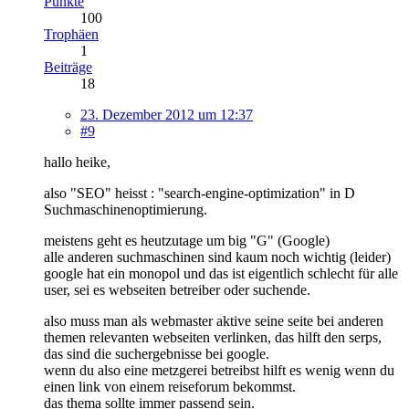
Punkte
100
Trophäen
1
Beiträge
18
23. Dezember 2012 um 12:37
#9
hallo heike,
also "SEO" heisst : "search-engine-optimization" in D
Suchmaschinenoptimierung.
meistens geht es heutzutage um big "G" (Google)
alle anderen suchmaschinen sind kaum noch wichtig (leider)
google hat ein monopol und das ist eigentlich schlecht für alle
user, sei es webseiten betreiber oder suchende.
also muss man als webmaster aktive seine seite bei anderen
themen relevanten webseiten verlinken, das hilft den serps,
das sind die suchergebnisse bei google.
wenn du also eine metzgerei betreibst hilft es wenig wenn du
einen link von einem reiseforum bekommst.
das thema sollte immer passend sein.