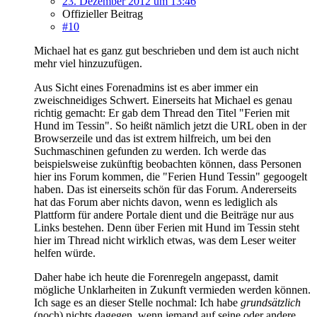
23. Dezember 2012 um 13:46
Offizieller Beitrag
#10
Michael hat es ganz gut beschrieben und dem ist auch nicht
mehr viel hinzuzufügen.
Aus Sicht eines Forenadmins ist es aber immer ein
zweischneidiges Schwert. Einerseits hat Michael es genau
richtig gemacht: Er gab dem Thread den Titel "Ferien mit
Hund im Tessin". So heißt nämlich jetzt die URL oben in der
Browserzeile und das ist extrem hilfreich, um bei den
Suchmaschinen gefunden zu werden. Ich werde das
beispielsweise zukünftig beobachten können, dass Personen
hier ins Forum kommen, die "Ferien Hund Tessin" gegoogelt
haben. Das ist einerseits schön für das Forum. Andererseits
hat das Forum aber nichts davon, wenn es lediglich als
Plattform für andere Portale dient und die Beiträge nur aus
Links bestehen. Denn über Ferien mit Hund im Tessin steht
hier im Thread nicht wirklich etwas, was dem Leser weiter
helfen würde.
Daher habe ich heute die Forenregeln angepasst, damit
mögliche Unklarheiten in Zukunft vermieden werden können.
Ich sage es an dieser Stelle nochmal: Ich habe
grundsätzlich
(noch) nichts dagegen, wenn jemand auf seine oder andere