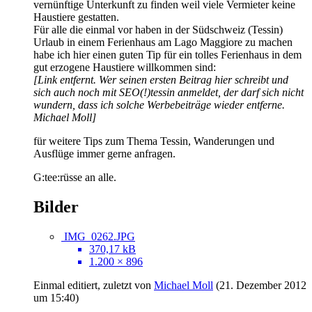
vernünftige Unterkunft zu finden weil viele Vermieter keine
Haustiere gestatten.
Für alle die einmal vor haben in der Südschweiz (Tessin)
Urlaub in einem Ferienhaus am Lago Maggiore zu machen
habe ich hier einen guten Tip für ein tolles Ferienhaus in dem
gut erzogene Haustiere willkommen sind:
[Link entfernt. Wer seinen ersten Beitrag hier schreibt und
sich auch noch mit SEO(!)tessin anmeldet, der darf sich nicht
wundern, dass ich solche Werbebeiträge wieder entferne.
Michael Moll]
für weitere Tips zum Thema Tessin, Wanderungen und
Ausflüge immer gerne anfragen.
G:tee:rüsse an alle.
Bilder
IMG_0262.JPG
370,17 kB
1.200 × 896
Einmal editiert, zuletzt von
Michael Moll
(
21. Dezember 2012
um 15:40
)