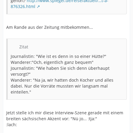
gehört?
http://www.spiegel.de/reise/aktuell/…t-a-
876326.html
Am Rande aus der Zeitung mitbekommen...
Zitat
Journalistin: "Wie ist es denn in so einer Hütte?"
Wanderer:"Och, eigentlich ganz bequem"
Journalistin: "Wie haben Sie sich denn überhaupt
versorgt?"
Wanderer: "Na ja, wir hatten doch Kocher und alles
dabei. Nur die Vorräte mussten wir langsam mal
einteilen."
Jetzt stelle ich mir diese Interview-Szene gerade mit einem
breiten sächsischen Akzent vor: "Nü jo... :tja:"
:lach: