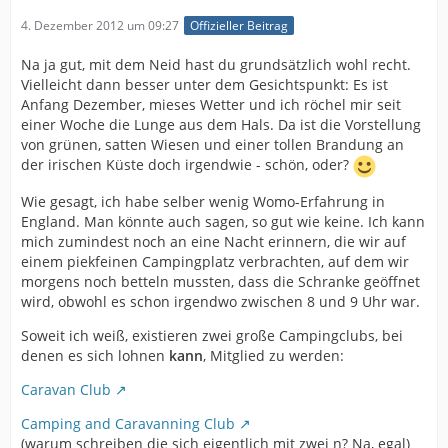
4. Dezember 2012 um 09:27
Offizieller Beitrag
Na ja gut, mit dem Neid hast du grundsätzlich wohl recht.
Vielleicht dann besser unter dem Gesichtspunkt: Es ist
Anfang Dezember, mieses Wetter und ich röchel mir seit
einer Woche die Lunge aus dem Hals. Da ist die Vorstellung
von grünen, satten Wiesen und einer tollen Brandung an
der irischen Küste doch irgendwie - schön, oder?
Wie gesagt, ich habe selber wenig Womo-Erfahrung in
England. Man könnte auch sagen, so gut wie keine. Ich kann
mich zumindest noch an eine Nacht erinnern, die wir auf
einem piekfeinen Campingplatz verbrachten, auf dem wir
morgens noch betteln mussten, dass die Schranke geöffnet
wird, obwohl es schon irgendwo zwischen 8 und 9 Uhr war.
Soweit ich weiß, existieren zwei große Campingclubs, bei
denen es sich lohnen
kann
, Mitglied zu werden:
Caravan Club
Camping and Caravanning Club
(warum schreiben die sich eigentlich mit zwei n? Na, egal)