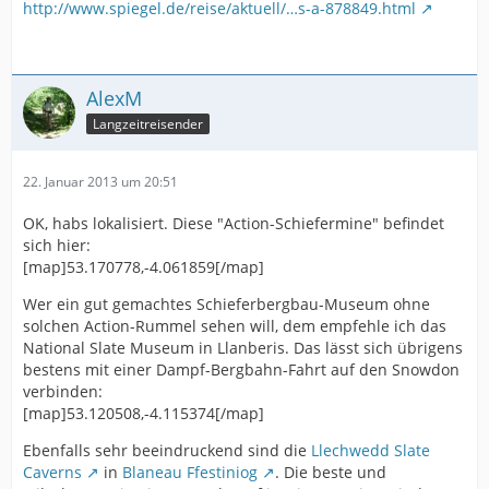
http://www.spiegel.de/reise/aktuell/…s-a-878849.html
AlexM
Langzeitreisender
22. Januar 2013 um 20:51
OK, habs lokalisiert. Diese "Action-Schiefermine" befindet
sich hier:
[map]53.170778,-4.061859[/map]
Wer ein gut gemachtes Schieferbergbau-Museum ohne
solchen Action-Rummel sehen will, dem empfehle ich das
National Slate Museum in Llanberis. Das lässt sich übrigens
bestens mit einer Dampf-Bergbahn-Fahrt auf den Snowdon
verbinden:
[map]53.120508,-4.115374[/map]
Ebenfalls sehr beeindruckend sind die
Llechwedd Slate
Caverns
in
Blaneau Ffestiniog
. Die beste und