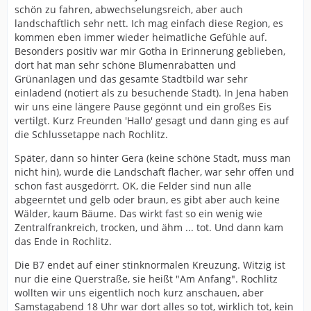
schön zu fahren, abwechselungsreich, aber auch
landschaftlich sehr nett. Ich mag einfach diese Region, es
kommen eben immer wieder heimatliche Gefühle auf.
Besonders positiv war mir Gotha in Erinnerung geblieben,
dort hat man sehr schöne Blumenrabatten und
Grünanlagen und das gesamte Stadtbild war sehr
einladend (notiert als zu besuchende Stadt). In Jena haben
wir uns eine längere Pause gegönnt und ein großes Eis
vertilgt. Kurz Freunden 'Hallo' gesagt und dann ging es auf
die Schlussetappe nach Rochlitz.
Später, dann so hinter Gera (keine schöne Stadt, muss man
nicht hin), wurde die Landschaft flacher, war sehr offen und
schon fast ausgedörrt. OK, die Felder sind nun alle
abgeerntet und gelb oder braun, es gibt aber auch keine
Wälder, kaum Bäume. Das wirkt fast so ein wenig wie
Zentralfrankreich, trocken, und ähm ... tot. Und dann kam
das Ende in Rochlitz.
Die B7 endet auf einer stinknormalen Kreuzung. Witzig ist
nur die eine Querstraße, sie heißt "Am Anfang". Rochlitz
wollten wir uns eigentlich noch kurz anschauen, aber
Samstagabend 18 Uhr war dort alles so tot, wirklich tot, kein