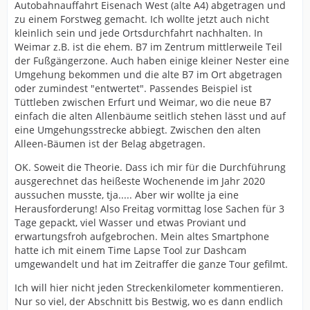
Autobahnauffahrt Eisenach West (alte A4) abgetragen und
zu einem Forstweg gemacht. Ich wollte jetzt auch nicht
kleinlich sein und jede Ortsdurchfahrt nachhalten. In
Weimar z.B. ist die ehem. B7 im Zentrum mittlerweile Teil
der Fußgängerzone. Auch haben einige kleiner Nester eine
Umgehung bekommen und die alte B7 im Ort abgetragen
oder zumindest "entwertet". Passendes Beispiel ist
Tüttleben zwischen Erfurt und Weimar, wo die neue B7
einfach die alten Allenbäume seitlich stehen lässt und auf
eine Umgehungsstrecke abbiegt. Zwischen den alten
Alleen-Bäumen ist der Belag abgetragen.
OK. Soweit die Theorie. Dass ich mir für die Durchführung
ausgerechnet das heißeste Wochenende im Jahr 2020
aussuchen musste, tja..... Aber wir wollte ja eine
Herausforderung! Also Freitag vormittag lose Sachen für 3
Tage gepackt, viel Wasser und etwas Proviant und
erwartungsfroh aufgebrochen. Mein altes Smartphone
hatte ich mit einem Time Lapse Tool zur Dashcam
umgewandelt und hat im Zeitraffer die ganze Tour gefilmt.
Ich will hier nicht jeden Streckenkilometer kommentieren.
Nur so viel, der Abschnitt bis Bestwig, wo es dann endlich