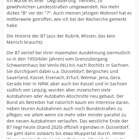
ich würde es eher "Degradierung" nennen, zu
gewöhnlichen Landesstraßen umgewandelt. Nix mehr
dickes "B" vor der "7". Auch meinen jetzigen Wohnort hat es
mittlerweile getroffen, wie ich bei der Recherche gemerkt
habe.
Die Historie der B7 (aus der Rubrik, Wissen, das kein
Mensch braucht):
Die B7 verlief bei ihrer maximalen Ausdehnung (vermutlich
so in den 1950/60er Jahren) vom Grenzübergang
Schwanenhaus bei Venlo (NL) bis nach Rochlitz in Sachsen.
Sie durchquert dabei u.a. Düsseldorf, Bergisches und
Sauerland, Kassel, Eisenach, Erfurt, Weimar, Jena, Gera.
Gerade hier in NRW, aber auch bei Kassel und in Sachsen
südlich von Leipzig, wurden aber inzwischen viele
Autobahnen oder Autobahn-Abschnitte neu gebaut. Der
Bund als Betreiber hat natürlich kaum ein Interesse daran,
neben teuren Autobahnen auch noch Bundestraßen zu
pflegen, vor allem wenn sie mehr oder minder parallel zu
den neuen Autobahnen verlaufen. Das westliche Ende der
B7 liegt heute (Stand 2020) offiziell irgendwo in Düsseldorf.
Sie geht dann ostwärts bis etwa Wuppertal durch. Hinter