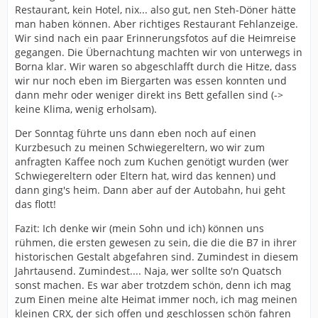
Restaurant, kein Hotel, nix... also gut, nen Steh-Döner hätte
man haben können. Aber richtiges Restaurant Fehlanzeige.
Wir sind nach ein paar Erinnerungsfotos auf die Heimreise
gegangen. Die Übernachtung machten wir von unterwegs in
Borna klar. Wir waren so abgeschlafft durch die Hitze, dass
wir nur noch eben im Biergarten was essen konnten und
dann mehr oder weniger direkt ins Bett gefallen sind (->
keine Klima, wenig erholsam).
Der Sonntag führte uns dann eben noch auf einen
Kurzbesuch zu meinen Schwiegereltern, wo wir zum
anfragten Kaffee noch zum Kuchen genötigt wurden (wer
Schwiegereltern oder Eltern hat, wird das kennen) und
dann ging's heim. Dann aber auf der Autobahn, hui geht
das flott!
Fazit: Ich denke wir (mein Sohn und ich) können uns
rühmen, die ersten gewesen zu sein, die die die B7 in ihrer
historischen Gestalt abgefahren sind. Zumindest in diesem
Jahrtausend. Zumindest.... Naja, wer sollte so'n Quatsch
sonst machen. Es war aber trotzdem schön, denn ich mag
zum Einen meine alte Heimat immer noch, ich mag meinen
kleinen CRX, der sich offen und geschlossen schön fahren