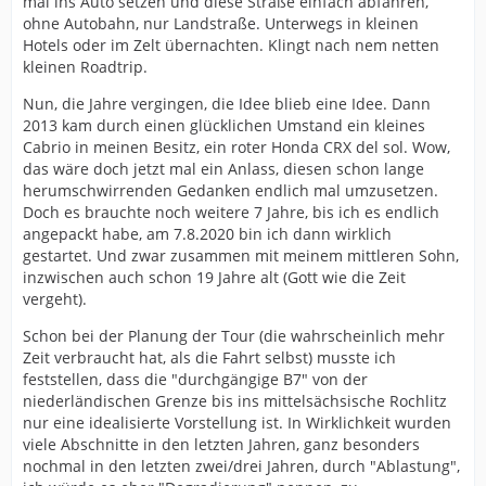
mal ins Auto setzen und diese Straße einfach abfahren,
ohne Autobahn, nur Landstraße. Unterwegs in kleinen
Hotels oder im Zelt übernachten. Klingt nach nem netten
kleinen Roadtrip.
Nun, die Jahre vergingen, die Idee blieb eine Idee. Dann
2013 kam durch einen glücklichen Umstand ein kleines
Cabrio in meinen Besitz, ein roter Honda CRX del sol. Wow,
das wäre doch jetzt mal ein Anlass, diesen schon lange
herumschwirrenden Gedanken endlich mal umzusetzen.
Doch es brauchte noch weitere 7 Jahre, bis ich es endlich
angepackt habe, am 7.8.2020 bin ich dann wirklich
gestartet. Und zwar zusammen mit meinem mittleren Sohn,
inzwischen auch schon 19 Jahre alt (Gott wie die Zeit
vergeht).
Schon bei der Planung der Tour (die wahrscheinlich mehr
Zeit verbraucht hat, als die Fahrt selbst) musste ich
feststellen, dass die "durchgängige B7" von der
niederländischen Grenze bis ins mittelsächsische Rochlitz
nur eine idealisierte Vorstellung ist. In Wirklichkeit wurden
viele Abschnitte in den letzten Jahren, ganz besonders
nochmal in den letzten zwei/drei Jahren, durch "Ablastung",