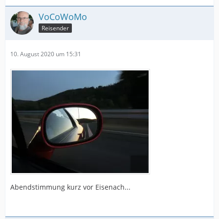
VoCoWoMo
Reisender
10. August 2020 um 15:31
Abendstimmung kurz vor Eisenach...