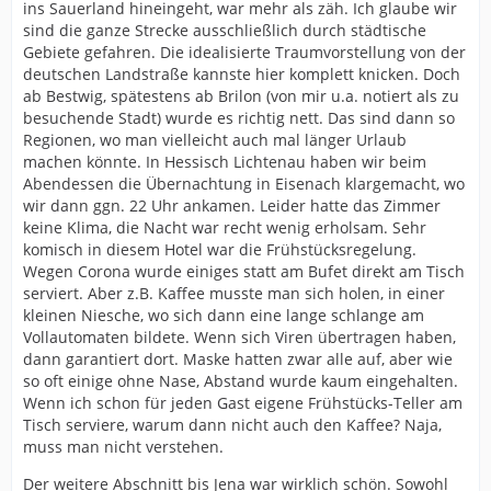
ins Sauerland hineingeht, war mehr als zäh. Ich glaube wir
sind die ganze Strecke ausschließlich durch städtische
Gebiete gefahren. Die idealisierte Traumvorstellung von der
deutschen Landstraße kannste hier komplett knicken. Doch
ab Bestwig, spätestens ab Brilon (von mir u.a. notiert als zu
besuchende Stadt) wurde es richtig nett. Das sind dann so
Regionen, wo man vielleicht auch mal länger Urlaub
machen könnte. In Hessisch Lichtenau haben wir beim
Abendessen die Übernachtung in Eisenach klargemacht, wo
wir dann ggn. 22 Uhr ankamen. Leider hatte das Zimmer
keine Klima, die Nacht war recht wenig erholsam. Sehr
komisch in diesem Hotel war die Frühstücksregelung.
Wegen Corona wurde einiges statt am Bufet direkt am Tisch
serviert. Aber z.B. Kaffee musste man sich holen, in einer
kleinen Niesche, wo sich dann eine lange schlange am
Vollautomaten bildete. Wenn sich Viren übertragen haben,
dann garantiert dort. Maske hatten zwar alle auf, aber wie
so oft einige ohne Nase, Abstand wurde kaum eingehalten.
Wenn ich schon für jeden Gast eigene Frühstücks-Teller am
Tisch serviere, warum dann nicht auch den Kaffee? Naja,
muss man nicht verstehen.
Der weitere Abschnitt bis Jena war wirklich schön. Sowohl