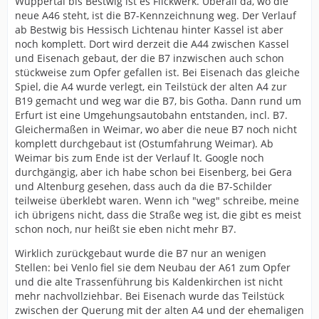
Wuppertal bis Bestwig ist es Flickwerk. Überall da, wo die
neue A46 steht, ist die B7-Kennzeichnung weg. Der Verlauf
ab Bestwig bis Hessisch Lichtenau hinter Kassel ist aber
noch komplett. Dort wird derzeit die A44 zwischen Kassel
und Eisenach gebaut, der die B7 inzwischen auch schon
stückweise zum Opfer gefallen ist. Bei Eisenach das gleiche
Spiel, die A4 wurde verlegt, ein Teilstück der alten A4 zur
B19 gemacht und weg war die B7, bis Gotha. Dann rund um
Erfurt ist eine Umgehungsautobahn entstanden, incl. B7.
Gleichermaßen in Weimar, wo aber die neue B7 noch nicht
komplett durchgebaut ist (Ostumfahrung Weimar). Ab
Weimar bis zum Ende ist der Verlauf lt. Google noch
durchgängig, aber ich habe schon bei Eisenberg, bei Gera
und Altenburg gesehen, dass auch da die B7-Schilder
teilweise überklebt waren. Wenn ich "weg" schreibe, meine
ich übrigens nicht, dass die Straße weg ist, die gibt es meist
schon noch, nur heißt sie eben nicht mehr B7.
Wirklich zurückgebaut wurde die B7 nur an wenigen
Stellen: bei Venlo fiel sie dem Neubau der A61 zum Opfer
und die alte Trassenführung bis Kaldenkirchen ist nicht
mehr nachvollziehbar. Bei Eisenach wurde das Teilstück
zwischen der Querung mit der alten A4 und der ehemaligen