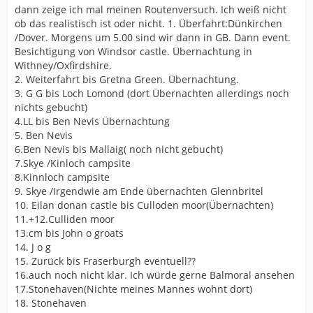
dann zeige ich mal meinen Routenversuch. Ich weiß nicht
ob das realistisch ist oder nicht. 1. Überfahrt:Dünkirchen
/Dover. Morgens um 5.00 sind wir dann in GB. Dann event.
Besichtigung von Windsor castle. Übernachtung in
Withney/Oxfirdshire.
2. Weiterfahrt bis Gretna Green. Übernachtung.
3. G G bis Loch Lomond (dort Übernachten allerdings noch
nichts gebucht)
4.LL bis Ben Nevis Übernachtung
5. Ben Nevis
6.Ben Nevis bis Mallaig( noch nicht gebucht)
7.Skye /Kinloch campsite
8.Kinnloch campsite
9. Skye /Irgendwie am Ende übernachten Glennbritel
10. Eilan donan castle bis Culloden moor(Übernachten)
11.+12.Culliden moor
13.cm bis John o groats
14. J o g
15. Zurück bis Fraserburgh eventuell??
16.auch noch nicht klar. Ich würde gerne Balmoral ansehen
17.Stonehaven(Nichte meines Mannes wohnt dort)
18. Stonehaven