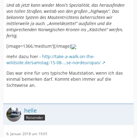
Und ab jetzt kann wieder Moni’s Spezialität, das herausfinden
von tollen Straßen, weitab von den großen „highways“. Das
bekannte System des Mautentrichtens beherrschten wir
mittlerweile ja auch. „Anmeldezettel“ ausfüllen und die
entsprechenden Norwegischen Kronen ins „Kästchen“ werfen,
fertig.
[image=1366,'medium'][/image]
mehr dazu hier -
http://take-a-walk-on-the-
wildside.de/samstag-15-08-…se-nordeuropas/
Das war eine für uns typische Mautstation, wenn ich das
einmal bemerken darf. Kommt eben immer auf die
Sichtweise an.
helle
Reisender
6. Januar 2018 um 19:01