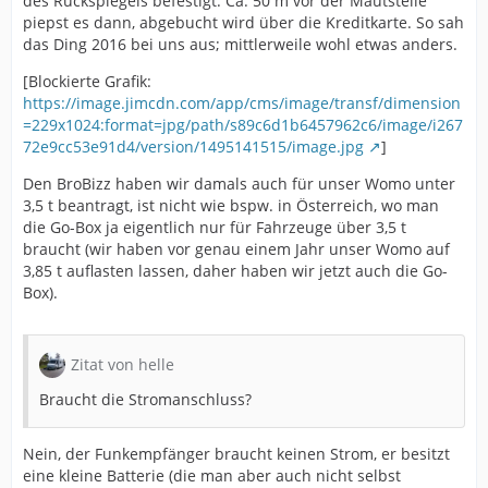
des Rückspiegels befestigt. Ca. 50 m vor der Mautstelle
piepst es dann, abgebucht wird über die Kreditkarte. So sah
das Ding 2016 bei uns aus; mittlerweile wohl etwas anders.
[Blockierte Grafik:
https://image.jimcdn.com/app/cms/image/transf/dimension
=229x1024:format=jpg/path/s89c6d1b6457962c6/image/i267
72e9cc53e91d4/version/1495141515/image.jpg
]
Den BroBizz haben wir damals auch für unser Womo unter
3,5 t beantragt, ist nicht wie bspw. in Österreich, wo man
die Go-Box ja eigentlich nur für Fahrzeuge über 3,5 t
braucht (wir haben vor genau einem Jahr unser Womo auf
3,85 t auflasten lassen, daher haben wir jetzt auch die Go-
Box).
Zitat von helle
Braucht die Stromanschluss?
Nein, der Funkempfänger braucht keinen Strom, er besitzt
eine kleine Batterie (die man aber auch nicht selbst