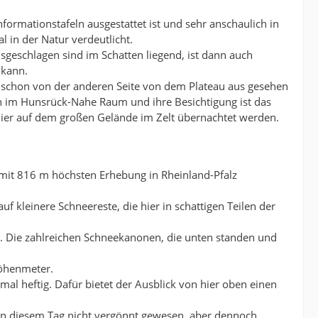
formationstafeln ausgestattet ist und sehr anschaulich in
in der Natur verdeutlicht.
eschlagen sind im Schatten liegend, ist dann auch
 kann.
schon von der anderen Seite von dem Plateau aus gesehen
n im Hunsrück-Nahe Raum und ihre Besichtigung ist das
hier auf dem großen Gelände im Zelt übernachtet werden.
 mit 816 m höchsten Erhebung in Rheinland-Pfalz
 kleinere Schneereste, die hier in schattigen Teilen der
n. Die zahlreichen Schneekanonen, die unten standen und
Höhenmeter.
al heftig. Dafür bietet der Ausblick von hier oben einen
uns an diesem Tag nicht vergönnt gewesen, aber dennoch