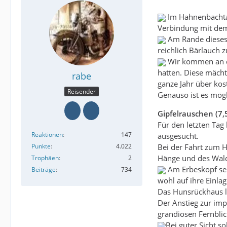
Im Hahnenbachtal 
Verbindung mit dem
Am Rande dieses 
reichlich Bärlauch 
Wir kommen an de
hatten. Diese mäch
rabe
ganze Jahr über ko
Reisender
Genauso ist es mögl
Gipfelrauschen (7,
Für den letzten Tag
Reaktionen
147
ausgesucht.
Punkte
4.022
Bei der Fahrt zum H
Hänge und des Wald
Trophäen
2
Am Erbeskopf selb
Beiträge
734
wohl auf ihre Einla
Das Hunsrückhaus l
Der Anstieg zur imp
grandiosen Fernblic
Bei guter Sicht s