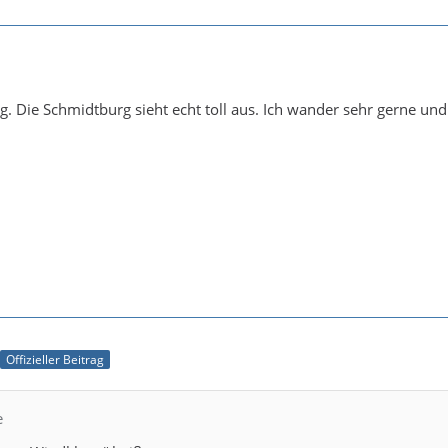
rag. Die Schmidtburg sieht echt toll aus. Ich wander sehr gerne u
Offizieller Beitrag
e