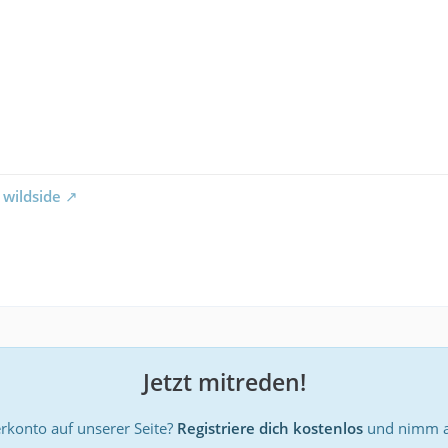
 wildside
Jetzt mitreden!
rkonto auf unserer Seite?
Registriere dich kostenlos
und nimm an