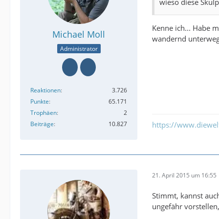
wieso diese Skulp
Kenne ich... Habe mi
Michael Moll
wandernd unterwegs
Administrator
Reaktionen
3.726
Punkte
65.171
Trophäen
2
Beiträge
10.827
https://www.diewe
21. April 2015 um 16:55
Stimmt, kannst auch
ungefähr vorstellen,