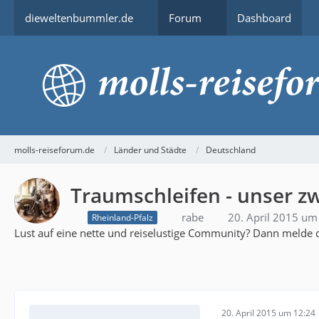
dieweltenbummler.de
Forum
Dashboard
molls-reiseforum.de
Länder und Städte
Deutschland
Traumschleifen - unser zw
rabe
20. April 2015 um
Rheinland-Pfalz
Lust auf eine nette und reiselustige Community? Dann melde d
20. April 2015 um 12:24