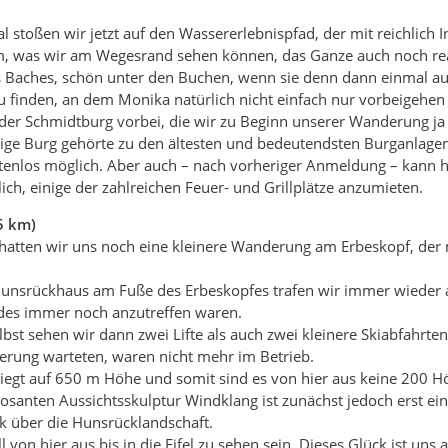
stoßen wir jetzt auf den Wassererlebnispfad, der mit reichlich In
, was wir am Wegesrand sehen können, das Ganze auch noch real 
Baches, schön unter den Buchen, wenn sie denn dann einmal ausg
zu finden, an dem Monika natürlich nicht einfach nur vorbeigehen
r Schmidtburg vorbei, die wir zu Beginn unserer Wanderung ja 
tige Burg gehörte zu den ältesten und bedeutendsten Burganlage
stenlos möglich. Aber auch – nach vorheriger Anmeldung – kann 
ich, einige der zahlreichen Feuer- und Grillplätze anzumieten.
5 km)
 hatten wir uns noch eine kleinere Wanderung am Erbeskopf, der
unsrückhaus am Fuße des Erbeskopfes trafen wir immer wieder auf
es immer noch anzutreffen waren.
st sehen wir dann zwei Lifte als auch zwei kleinere Skiabfahrte
gerung warteten, waren nicht mehr im Betrieb.
iegt auf 650 m Höhe und somit sind es von hier aus keine 200 
osanten Aussichtsskulptur Windklang ist zunächst jedoch erst einm
k über die Hunsrücklandschaft.
oll von hier aus bis in die Eifel zu sehen sein. Dieses Glück ist 