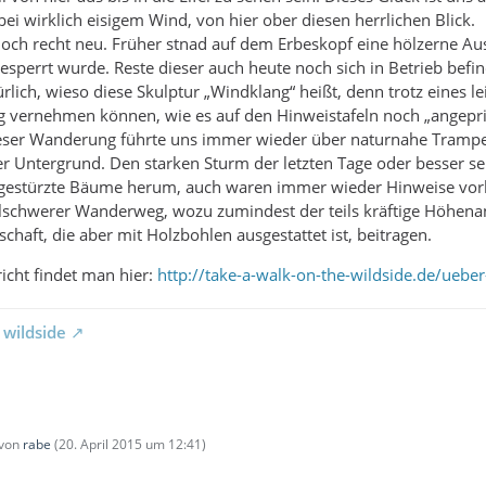
ei wirklich eisigem Wind, von hier ober diesen herrlichen Blick.
noch recht neu. Früher stnad auf dem Erbeskopf eine hölzerne Au
esperrt wurde. Reste dieser auch heute noch sich in Betrieb befi
ürlich, wieso diese Skulptur „Windklang“ heißt, denn trotz eines 
ng vernehmen können, wie es auf den Hinweistafeln noch „angepr
eser Wanderung führte uns immer wieder über naturnahe Trampel
r Untergrund. Den starken Sturm der letzten Tage oder besser se
mgestürzte Bäume herum, auch waren immer wieder Hinweise vo
lschwerer Wanderweg, wozu zumindest der teils kräftige Höhenans
haft, die aber mit Holzbohlen ausgestattet ist, beitragen.
icht findet man hier:
http://take-a-walk-on-the-wildside.de/uebe
 wildside
 von
rabe
(
20. April 2015 um 12:41
)