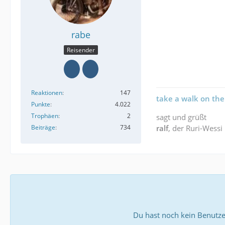
rabe
Reisender
Reaktionen
147
take a walk on the
Punkte
4.022
Trophäen
2
sagt und grüßt
Beiträge
734
ralf
, der Ruri-Wessi
Du hast noch kein Benutze