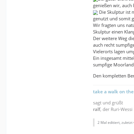
genießen wir, auch b
Die Skulptur ist 
genutzt und somit g
Wir fragten uns nat
Skulptur einen Kla
Der weitere Weg di
auch recht sumpfige
Vielerorts lagen u
Ein insgesamt mitte
sumpfige Moorlandsc
Den kompletten Ber
take a walk on the
sagt und grüßt
ralf
, der Ruri-Wessi
2 Mal editiert, zuletzt