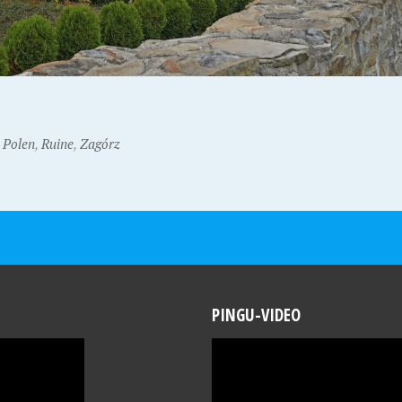
,
Polen
,
Ruine
,
Zagórz
PINGU-VIDEO