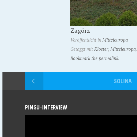
Zagórz
Veröffentlicht in
Mitteleuropa
Getaggt mit
Kloster
,
Mitteleuropa
Bookmark the permalink.
SOLINA
PINGU-INTERVIEW