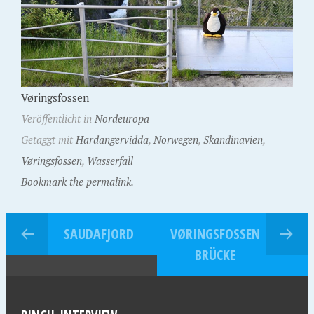
Vøringsfossen
Veröffentlicht in
Nordeuropa
Getaggt mit
Hardangervidda
,
Norwegen
,
Skandinavien
,
Vøringsfossen
,
Wasserfall
Bookmark the permalink.
SAUDAFJORD
VØRINGSFOSSEN
BRÜCKE