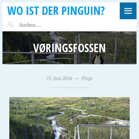
WO IST DER PINGUIN?
VØRINGSFOSSEN
25. Juni 2024
•
Pingu