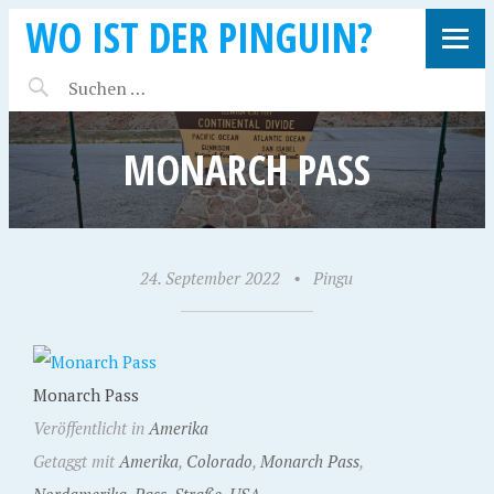
WO IST DER PINGUIN?
MONARCH PASS
24. September 2022
•
Pingu
Monarch Pass
Veröffentlicht in
Amerika
Getaggt mit
Amerika
,
Colorado
,
Monarch Pass
,