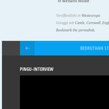
St Michaels Mount
Veröffentlicht in
Westeuropa
Getaggt mit
Castle
,
Cornwall
,
Eng
Bookmark the permalink.
BEDRUTHAN ST
PINGU-INTERVIEW