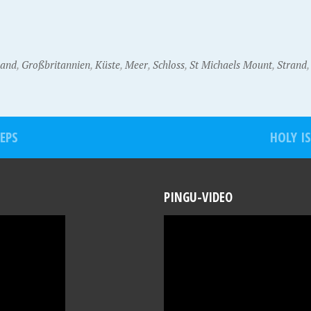
land
,
Großbritannien
,
Küste
,
Meer
,
Schloss
,
St Michaels Mount
,
Strand
EPS
HOLY I
PINGU-VIDEO