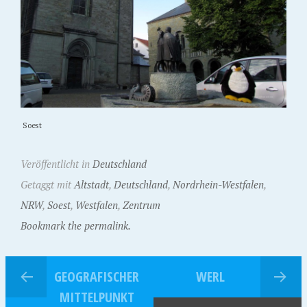
Soest
Veröffentlicht in
Deutschland
Getaggt mit
Altstadt
,
Deutschland
,
Nordrhein-Westfalen
,
NRW
,
Soest
,
Westfalen
,
Zentrum
Bookmark the permalink.
GEOGRAFISCHER
WERL
MITTELPUNKT