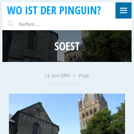
WO IST DER PINGUIN?
SOEST
14. Juni 2009
•
Pingu