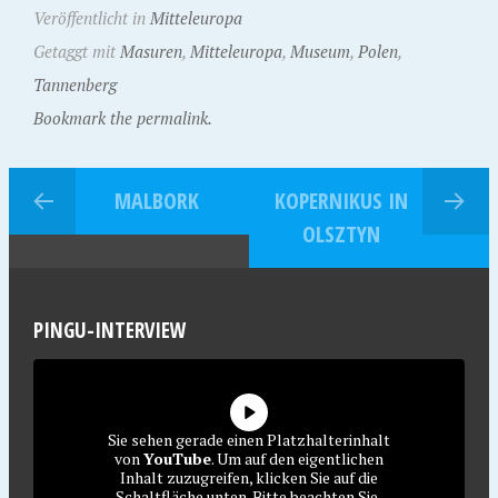
Veröffentlicht in
Mitteleuropa
Getaggt mit
Masuren
,
Mitteleuropa
,
Museum
,
Polen
,
Tannenberg
Bookmark the permalink.
MALBORK
KOPERNIKUS IN
OLSZTYN
PINGU-INTERVIEW
Sie sehen gerade einen Platzhalterinhalt
von
YouTube
. Um auf den eigentlichen
Inhalt zuzugreifen, klicken Sie auf die
Schaltfläche unten. Bitte beachten Sie,