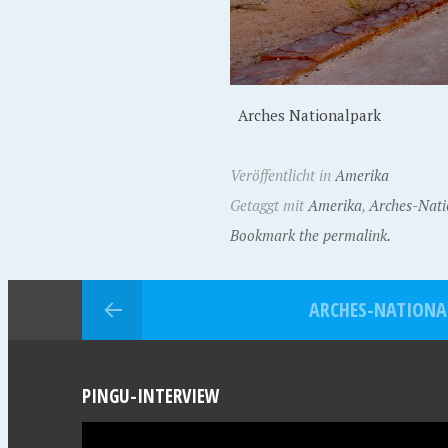
Arches Nationalpark
Veröffentlicht in
Amerika
Getaggt mit
Amerika
,
Arches-Nati
Bookmark the permalink.
ARCHES-NATIONA
PINGU-INTERVIEW