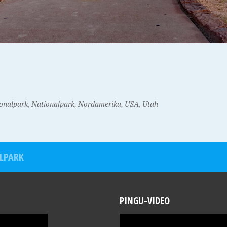
onalpark
,
Nationalpark
,
Nordamerika
,
USA
,
Utah
LPARK
PINGU-VIDEO