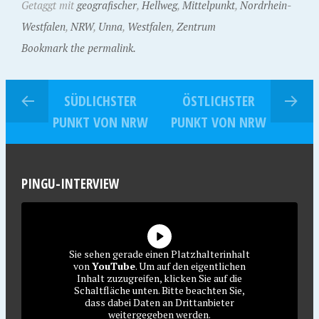
Getaggt mit
geografischer
,
Hellweg
,
Mittelpunkt
,
Nordrhein-
Westfalen
,
NRW
,
Unna
,
Westfalen
,
Zentrum
Bookmark the permalink.
SÜDLICHSTER
ÖSTLICHSTER
PUNKT VON NRW
PUNKT VON NRW
PINGU-INTERVIEW
Sie sehen gerade einen Platzhalterinhalt
von
YouTube
. Um auf den eigentlichen
Inhalt zuzugreifen, klicken Sie auf die
Schaltfläche unten. Bitte beachten Sie,
dass dabei Daten an Drittanbieter
weitergegeben werden.