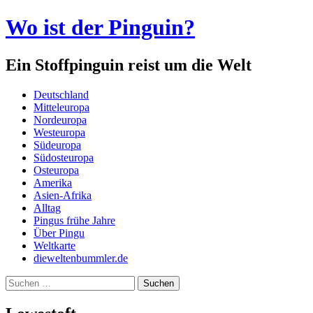
Wo ist der Pinguin?
Ein Stoffpinguin reist um die Welt
Menü
Zum
Deutschland
Inhalt
Mitteleuropa
springen
Nordeuropa
Westeuropa
Südeuropa
Südosteuropa
Osteuropa
Amerika
Asien-Afrika
Alltag
Pingus frühe Jahre
Über Pingu
Weltkarte
dieweltenbummler.de
Suchen
nach: