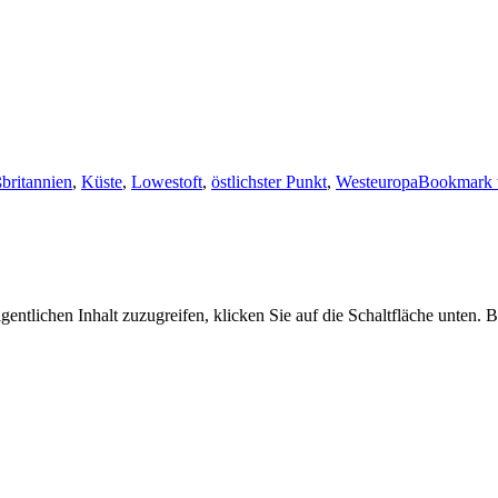
britannien
,
Küste
,
Lowestoft
,
östlichster Punkt
,
Westeuropa
Bookmark t
gentlichen Inhalt zuzugreifen, klicken Sie auf die Schaltfläche unten. 