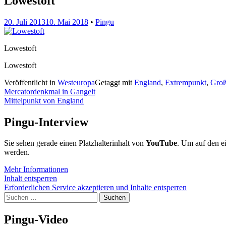
Lowestoft
20. Juli 2013
10. Mai 2018
•
Pingu
Lowestoft
Lowestoft
Veröffentlicht in
Westeuropa
Getaggt mit
England
,
Extrempunkt
,
Groß
Beitragsnavigation
Mercatordenkmal in Gangelt
Mittelpunkt von England
Pingu-Interview
Sie sehen gerade einen Platzhalterinhalt von
YouTube
. Um auf den ei
werden.
Mehr Informationen
Inhalt entsperren
Erforderlichen Service akzeptieren und Inhalte entsperren
Suchen
nach:
Pingu-Video