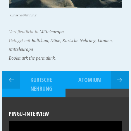
Kurische Nehrung
Veröffentlicht in
Mitteleuropa
Getaggt mit
Baltikum
,
Düne
,
Kurische Nehrung
,
Litauen
,
Mitteleuropa
Bookmark the permalink.
KURISCHE
ATOMIUM
NEHRUNG
PINGU-INTERVIEW