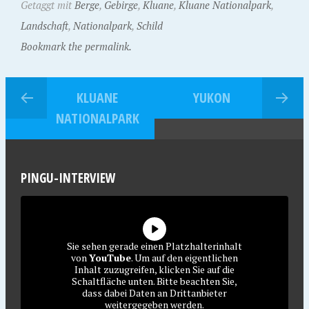
Getaggt mit
Berge
,
Gebirge
,
Kluane
,
Kluane Nationalpark
,
Landschaft
,
Nationalpark
,
Schild
Bookmark the permalink.
KLUANE
YUKON
NATIONALPARK
PINGU-INTERVIEW
Sie sehen gerade einen Platzhalterinhalt
von
YouTube
. Um auf den eigentlichen
Inhalt zuzugreifen, klicken Sie auf die
Schaltfläche unten. Bitte beachten Sie,
dass dabei Daten an Drittanbieter
weitergegeben werden.