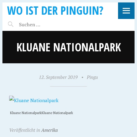
WO IST DER PINGUIN?
KLUANE NATIONALPARK
12. September 2019
•
Pingu
Kluane NationalparkKluane Nationalpark
Veröffentlicht in
Amerika