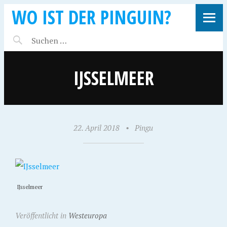
WO IST DER PINGUIN?
IJSSELMEER
22. April 2018
•
Pingu
IJsselmeer
Veröffentlicht in
Westeuropa