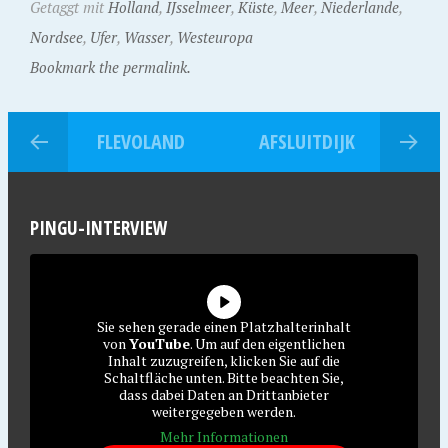
Getaggt mit
Holland
,
IJsselmeer
,
Küste
,
Meer
,
Niederlande
,
Nordsee
,
Ufer
,
Wasser
,
Westeuropa
Bookmark the permalink.
FLEVOLAND
AFSLUITDIJK
PINGU-INTERVIEW
Sie sehen gerade einen Platzhalterinhalt
von
YouTube
. Um auf den eigentlichen
Inhalt zuzugreifen, klicken Sie auf die
Schaltfläche unten. Bitte beachten Sie,
dass dabei Daten an Drittanbieter
weitergegeben werden.
Mehr Informationen