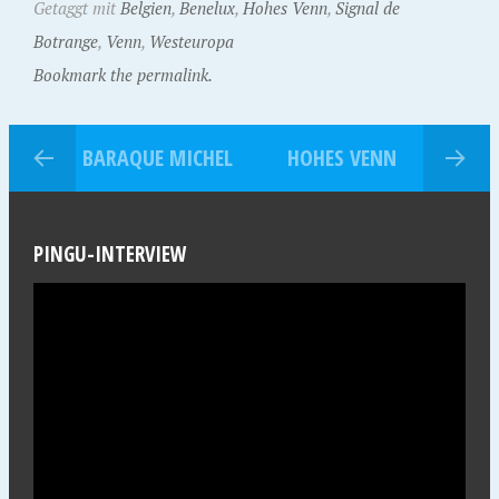
Getaggt mit
Belgien
,
Benelux
,
Hohes Venn
,
Signal de
Botrange
,
Venn
,
Westeuropa
Bookmark the permalink.
BARAQUE MICHEL
HOHES VENN
PINGU-INTERVIEW