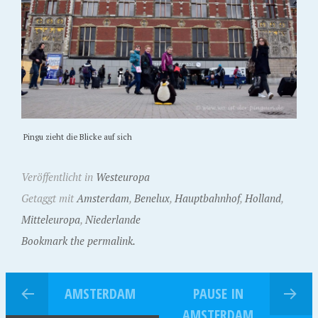
Pingu zieht die Blicke auf sich
Veröffentlicht in
Westeuropa
Getaggt mit
Amsterdam
,
Benelux
,
Hauptbahnhof
,
Holland
,
Mitteleuropa
,
Niederlande
Bookmark the permalink.
AMSTERDAM
PAUSE IN
AMSTERDAM