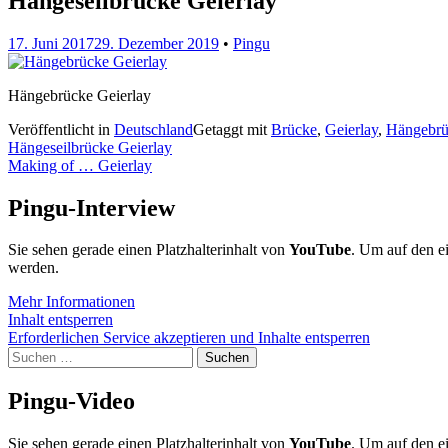
Hängeseilbrücke Geierlay
17. Juni 2017
29. Dezember 2019
•
Pingu
Hängebrücke Geierlay
Veröffentlicht in
Deutschland
Getaggt mit
Brücke
,
Geierlay
,
Hängebrü
Beitragsnavigation
Hängeseilbrücke Geierlay
Making of … Geierlay
Pingu-Interview
Sie sehen gerade einen Platzhalterinhalt von
YouTube
. Um auf den ei
werden.
Mehr Informationen
Inhalt entsperren
Erforderlichen Service akzeptieren und Inhalte entsperren
Suchen
nach:
Pingu-Video
Sie sehen gerade einen Platzhalterinhalt von
YouTube
. Um auf den ei