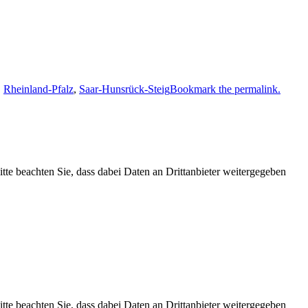
,
Rheinland-Pfalz
,
Saar-Hunsrück-Steig
Bookmark the permalink.
Bitte beachten Sie, dass dabei Daten an Drittanbieter weitergegeben
Bitte beachten Sie, dass dabei Daten an Drittanbieter weitergegeben