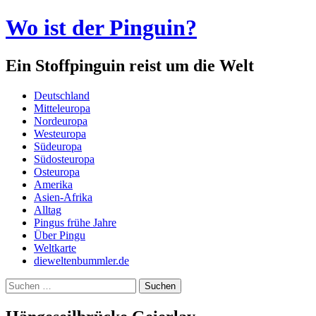
Wo ist der Pinguin?
Ein Stoffpinguin reist um die Welt
Menü
Zum
Deutschland
Inhalt
Mitteleuropa
springen
Nordeuropa
Westeuropa
Südeuropa
Südosteuropa
Osteuropa
Amerika
Asien-Afrika
Alltag
Pingus frühe Jahre
Über Pingu
Weltkarte
dieweltenbummler.de
Suchen
nach: