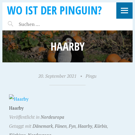
WO IST DER PINGUIN?
HAARBY
20. September 2021
•
Pingu
Haarby
Veröffentlicht in
Nordeuropa
Getaggt mit
Dänemark
,
Fünen
,
Fyn
,
Haarby
,
Kürbis
,