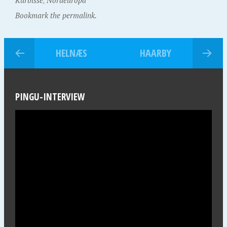
Kürbisse
,
Nordeuropa
Bookmark the permalink.
HELNÆS
HAARBY
PINGU-INTERVIEW