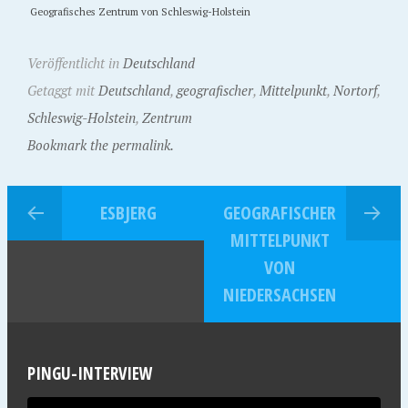
Geografisches Zentrum von Schleswig-Holstein
Veröffentlicht in
Deutschland
Getaggt mit
Deutschland
,
geografischer
,
Mittelpunkt
,
Nortorf
,
Schleswig-Holstein
,
Zentrum
Bookmark the permalink.
ESBJERG
GEOGRAFISCHER
MITTELPUNKT
VON
NIEDERSACHSEN
PINGU-INTERVIEW