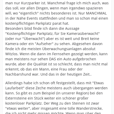
man nur Kurzparker ist. Manchmal frage ich mich auch, was
das soll, vor allen Dingen, wenn man irgendwo spazieren
will, wo "eigentlich" nichts besonderes ist. Nur MANCHMAL
in der Nähe Events stattfinden und man so schon mal einen
kostenpflichtigen Parkplatz parat hat.
Besonders blöd finde ich dann die Aussage
"Kostenpflichtiger Parkplatz, für Sie Kameraüberwacht"
(oder nur "Überwacht") aber es ist weit und Breit keine
Kamera oder ein "Aufseher" zu sehen. Abgesehen davon
finde ich die meisten Überwachungsanlagen absolut
Witzlos. Wenn die dann im Fernsehen gezeigt werden, kann
man meistens nur sehen DAS ein Auto aufgebrochen
wurde, aber die Qualität ist so schlecht, dass man nicht mal
erkennt, ob das ein Mann, eine Frau oder der
Nachbarshund war. Und das in der heutigen Zeit..
Allerdings habe ich schon oft festgestellt, dass mit "Etwas
Laufarbeit" diese Zeche meistens auch übergangen werden
kann. So gibt es zum Beispiel (in unserer Region) bei den
Externsteine ein Stück weiter ein schöner großer
kostenloser Parkplatz. Der Weg zu den Steinen ist zwar
"etwas weiter", aber insgesamt eine tolle Wanderstrecke,
die ich nicht mehr missen möchte. Wenn man über den