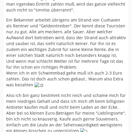
man irgendwo Eintritt zahlen muß, wird das ganze vielleicht
auch nicht so "sinnlos überrannt".
Ein Bekannter arbeitet übrigens am Strand von Cuxhaven
als Rentner und "Geldeintreiber". Der kennt diese Touristen
nur zu gut. Alle am meckern, alle Sauer. Aber welcher
Aufwand dort betrieben wird, dass der Strand auch attraktiv
und sauber ist, das sieht natürlich keiner. Für ihn ist es
zudem ein wichtiges Zubrot für seine kleine Rente, die in
einer solchen Stadt natürlich noch besonders knapp ist.
Und wenn mal schlecht Wetter ist für mehrere Tage ist das
für ihn schon ein richtiges Problem.
Wenn ich in ein Schwimmbad gehe muß ich auch 2-3 Euro
zahlen. Das ist doch auch schon gebaut.. Warum also Extra
was bezahlen
Also ich bin ganz bestimmt nicht reich und schäme mich für
mein niedriges Gehalt und dass ich mich oft beim billigsten
Anbieter kaufen muß und nicht beim Laden an der Ecke.
Aber bei so kleinen Euro-Beträgen für meine "Lieblingsorte",
bin ich nicht so knauserig. Kaufe auch gerne Souveniers,
einfach um die Leute an der Sehenswürdigkeit wenigstens
ein kleines bisschen zu unterstützen