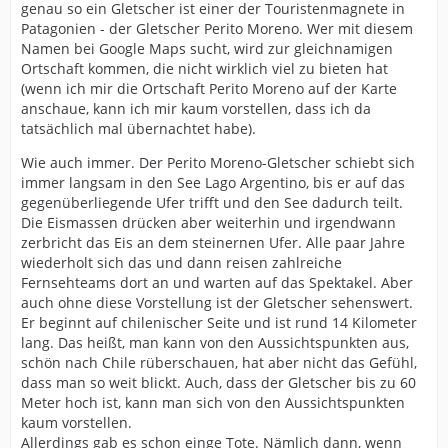
genau so ein Gletscher ist einer der Touristenmagnete in
Patagonien - der Gletscher Perito Moreno. Wer mit diesem
Namen bei Google Maps sucht, wird zur gleichnamigen
Ortschaft kommen, die nicht wirklich viel zu bieten hat
(wenn ich mir die Ortschaft Perito Moreno auf der Karte
anschaue, kann ich mir kaum vorstellen, dass ich da
tatsächlich mal übernachtet habe).
Wie auch immer. Der Perito Moreno-Gletscher schiebt sich
immer langsam in den See Lago Argentino, bis er auf das
gegenüberliegende Ufer trifft und den See dadurch teilt.
Die Eismassen drücken aber weiterhin und irgendwann
zerbricht das Eis an dem steinernen Ufer. Alle paar Jahre
wiederholt sich das und dann reisen zahlreiche
Fernsehteams dort an und warten auf das Spektakel. Aber
auch ohne diese Vorstellung ist der Gletscher sehenswert.
Er beginnt auf chilenischer Seite und ist rund 14 Kilometer
lang. Das heißt, man kann von den Aussichtspunkten aus,
schön nach Chile rüberschauen, hat aber nicht das Gefühl,
dass man so weit blickt. Auch, dass der Gletscher bis zu 60
Meter hoch ist, kann man sich von den Aussichtspunkten
kaum vorstellen.
Allerdings gab es schon einge Tote. Nämlich dann, wenn