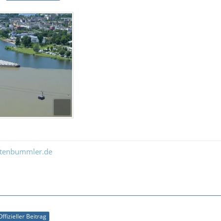
ltenbummler.de
Offizieller Beitrag