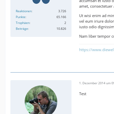
accumsan et iusto od
amet, consectetuer 
Reaktionen
3.726
Ut wisi enim ad min
Punkte
65.166
vel eum iriure dolor
Trophäen
2
iusto odio dignissim
Beiträge
10.826
Nam liber tempor cu
https://www.diewe
1. Dezember 2014 um 0
Test