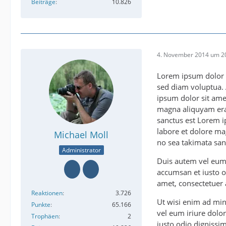
Beiträge
10.826
4. November 2014 um 2
Lorem ipsum dolor s
sed diam voluptua. 
ipsum dolor sit ame
magna aliquyam erat
sanctus est Lorem i
labore et dolore ma
Michael Moll
no sea takimata san
Administrator
Duis autem vel eum i
accumsan et iusto od
amet, consectetuer 
Reaktionen
3.726
Ut wisi enim ad min
Punkte
65.166
vel eum iriure dolor
Trophäen
2
iusto odio dignissim