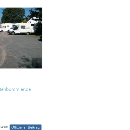
ltenbummler.de
14:08
Offizieller Beitrag