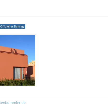
Offizieller Beitrag
ltenbummler.de