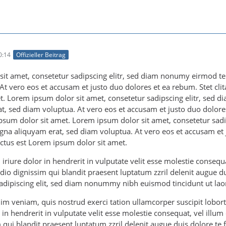
0:14
Offizieller Beitrag
it amet, consetetur sadipscing elitr, sed diam nonumy eirmod te
At vero eos et accusam et justo duo dolores et ea rebum. Stet cli
t. Lorem ipsum dolor sit amet, consetetur sadipscing elitr, sed
, sed diam voluptua. At vero eos et accusam et justo duo dolores
psum dolor sit amet. Lorem ipsum dolor sit amet, consetetur sad
gna aliquyam erat, sed diam voluptua. At vero eos et accusam et j
ctus est Lorem ipsum dolor sit amet.
riure dolor in hendrerit in vulputate velit esse molestie consequat,
io dignissim qui blandit praesent luptatum zzril delenit augue dui
adipiscing elit, sed diam nonummy nibh euismod tincidunt ut lao
im veniam, quis nostrud exerci tation ullamcorper suscipit lobor
 in hendrerit in vulputate velit esse molestie consequat, vel illum 
 qui blandit praesent luptatum zzril delenit augue duis dolore te feu