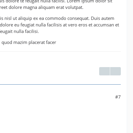
s dolore te feugait nulla facilisi. Lorem ipsum dolor sit
reet dolore magna aliquam erat volutpat.
tis nisl ut aliquip ex ea commodo consequat. Duis autem
dolore eu feugiat nulla facilisis at vero eros et accumsan et
gait nulla facilisi.
d quod mazim placerat facer
#7