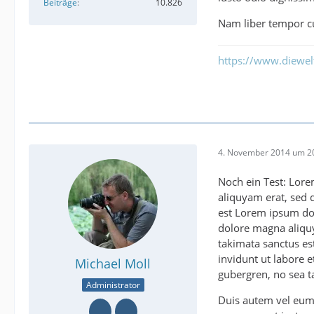
Beiträge
10.826
Nam liber tempor cu
https://www.diewe
4. November 2014 um 2
Noch ein Test: Lore
aliquyam erat, sed 
est Lorem ipsum dol
dolore magna aliquy
takimata sanctus es
invidunt ut labore 
Michael Moll
gubergren, no sea t
Administrator
Duis autem vel eum i