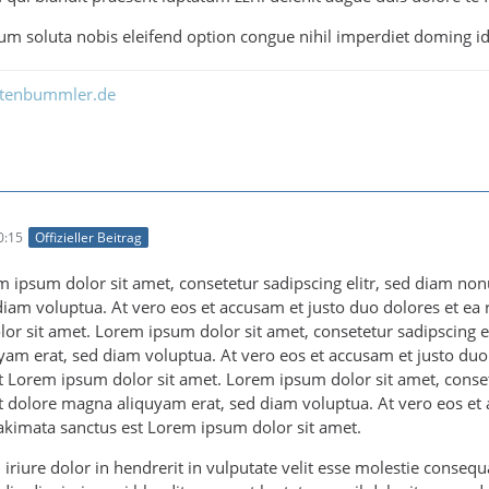
m soluta nobis eleifend option congue nihil imperdiet doming i
ltenbummler.de
0:15
Offizieller Beitrag
m ipsum dolor sit amet, consetetur sadipscing elitr, sed diam n
diam voluptua. At vero eos et accusam et justo duo dolores et ea 
or sit amet. Lorem ipsum dolor sit amet, consetetur sadipscing 
am erat, sed diam voluptua. At vero eos et accusam et justo duo 
t Lorem ipsum dolor sit amet. Lorem ipsum dolor sit amet, cons
et dolore magna aliquyam erat, sed diam voluptua. At vero eos et 
akimata sanctus est Lorem ipsum dolor sit amet.
riure dolor in hendrerit in vulputate velit esse molestie consequat,