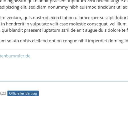
io dignissim qui blandit praesent luptatum zzril delenit augue dui
adipiscing elit, sed diam nonummy nibh euismod tincidunt ut lao
im veniam, quis nostrud exerci tation ullamcorper suscipit lobor
 in hendrerit in vulputate velit esse molestie consequat, vel illum 
 qui blandit praesent luptatum zzril delenit augue duis dolore te feu
m soluta nobis eleifend option congue nihil imperdiet doming i
ltenbummler.de
9:23
Offizieller Beitrag