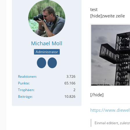
test
[hide]zweite zeile
Michael Moll
Administrator
Reaktionen
3.726
Punkte
65.166
Trophäen
2
[/hide]
Beiträge
10.826
https://www.diewe
Einmal editiert, zulet