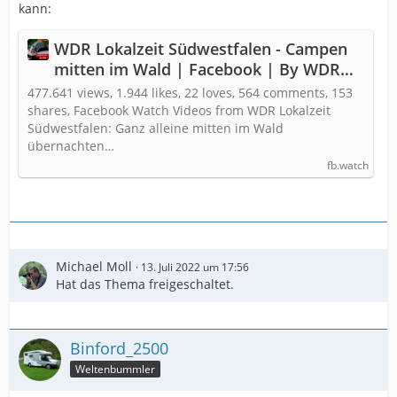
kann:
WDR Lokalzeit Südwestfalen - Campen
mitten im Wald | Facebook | By WDR
Lokalzeit Südwestfalen | Ganz alleine
477.641 views, 1.944 likes, 22 loves, 564 comments, 153
mitten im Wald übernachten - Jenny
shares, Facebook Watch Videos from WDR Lokalzeit
Südwestfalen: Ganz alleine mitten im Wald
Müller hat es gewagt, auf einem von
übernachten…
sechs neuen Trekkingsplätzen⛺️🌲
fb.watch
Michael Moll
13. Juli 2022 um 17:56
Hat das Thema freigeschaltet.
Binford_2500
Weltenbummler