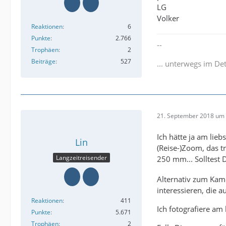
LG
Volker
Reaktionen
6
Punkte
2.766
--
Trophäen
2
Beiträge
527
... unterwegs im Det
21. September 2018 um 
Ich hätte ja am lie
Lin
(Reise-)Zoom, das t
Langzeitreisender
250 mm... Solltest 
Alternativ zum Kame
interessieren, die
Reaktionen
411
Ich fotografiere am
Punkte
5.671
Trophäen
2