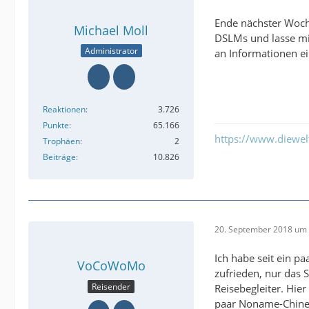
Ende nächster Woche
Michael Moll
DSLMs und lasse mic
Administrator
an Informationen ein
Reaktionen
3.726
Punkte
65.166
https://www.diewe
Trophäen
2
Beiträge
10.826
20. September 2018 um 
Ich habe seit ein p
VoCoWoMo
zufrieden, nur das S
Reisender
Reisebegleiter. Hier
paar Noname-Chine