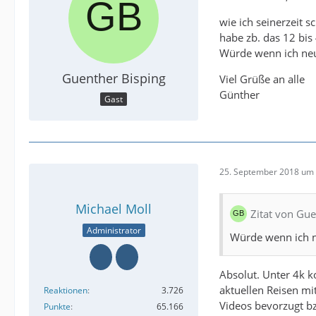
wie ich seinerzeit 
habe zb. das 12 bis
Würde wenn ich neu 
Guenther Bisping
Viel Grüße an alle
Günther
Gast
25. September 2018 um 
Michael Moll
Zitat von Gue
Administrator
Würde wenn ich n
Absolut. Unter 4k 
aktuellen Reisen mi
Reaktionen
3.726
Videos bevorzugt b
Punkte
65.166