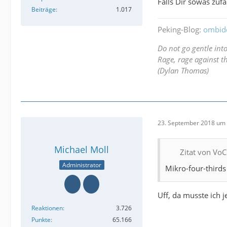
Falls Dir sowas zufä
Beiträge
1.017
Peking-Blog:
ombid
Do not go gentle int
Rage, rage against th
(Dylan Thomas)
23. September 2018 um 
Michael Moll
Zitat von V
Administrator
Mikro-four-thirds
Uff, da musste ich j
Reaktionen
3.726
Punkte
65.166