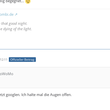
llig begegnet...
ombi.de
o that good night.
e dying of the light.
12:11
Offizieller Beitrag
oCoWoMo
etzt googlen. Ich halte mal die Augen offen.