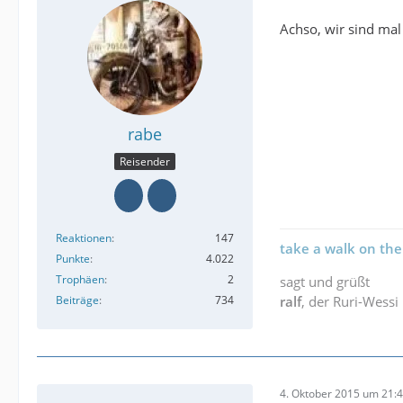
Achso, wir sind mal
rabe
Reisender
Reaktionen
147
take a walk on the
Punkte
4.022
Trophäen
2
sagt und grüßt
Beiträge
734
ralf
, der Ruri-Wessi
4. Oktober 2015 um 21: