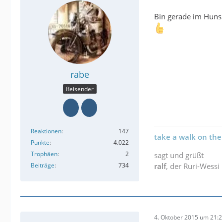
Bin gerade im Hunsr
rabe
Reisender
Reaktionen
147
take a walk on the
Punkte
4.022
Trophäen
2
sagt und grüßt
Beiträge
734
ralf
, der Ruri-Wessi
4. Oktober 2015 um 21: