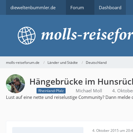
dieweltenbummler.de
Forum
Dashboard
molls-reiseforum.de
Länder und Städte
Deutschland
Hängebrücke im Hunsrüc
Michael Moll
4. Oktobe
Rheinland-Pfalz
Lust auf eine nette und reiselustige Community? Dann melde d
4. Oktober 2015 um 20: