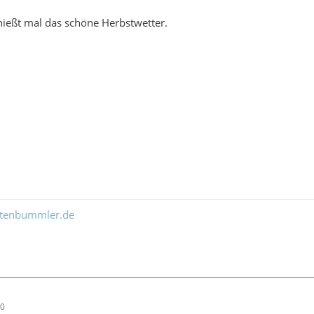
nießt mal das schöne Herbstwetter.
ltenbummler.de
20