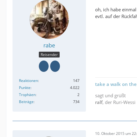
oh, ich habe einmal
evtl. auf der Rückfah
rabe
Reisender
Reaktionen
147
take a walk on the
Punkte
4.022
Trophäen
2
sagt und grüßt
Beiträge
734
ralf
, der Ruri-Wessi
10. Oktober 2015 um 22