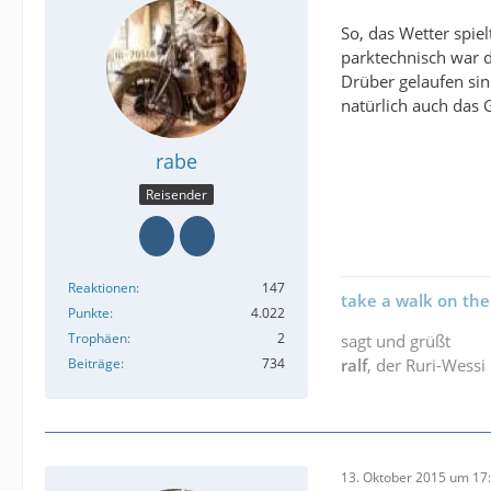
So, das Wetter spie
parktechnisch war d
Drüber gelaufen sin
natürlich auch das 
rabe
Reisender
Reaktionen
147
take a walk on the
Punkte
4.022
Trophäen
2
sagt und grüßt
Beiträge
734
ralf
, der Ruri-Wessi
13. Oktober 2015 um 17