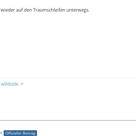
 wieder auf den Traumschleifen unterwegs.
 wildside
44
Offizieller Beitrag