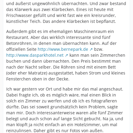
und äußerst ungewöhnlich übernachten. Und zwar bestand
das Klärwerk aus zwei Klärbecken. Eines ist heute mit
Frischwasser gefüllt und wirkt fast wie ein kreisrunder,
künstlicher Teich. Das andere Klärbecken ist bepflanzt.
Außerdem gibt es im ehemaligen Maschinenraum ein
Restaurant. Aber das wirklich interessante sind fünf
Betonröhren, in denen man übernachten kann. Auf der
offiziellen Seite
http://www.bernepark.de
bzw.
http://www.dasparkhotel.net
kann man sein Zimmerchen
buchen und dann übernachten. Den Preis bestimmt man
nach der Nacht selber. Die Röhren sind mit einem Bett
(oder eher Matratze) ausgestattet, haben Strom und kleines
Fensterchen oben in der Decke.
Ich war gestern vor Ort und habe mir das mal angeschaut.
Dabei fragte ich, ob es möglich wäre, mal einen Blick in
solch ein Zimmer zu werfen und ob ich es fotografieren
dürfte. Das sei soweit grundsätzlich kein Problem, sagte
man mir. Doch interessanterweise waren alle fünf Zimmer
belegt und auch schon auf lange Sicht gebucht. Na ja, und
man klopft ja nicht einfach an ein Hotelzimmer, um mal
reinzulinsen. Daher gibt es nur Fotos von außen.