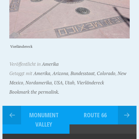
Vierländereck
Veröffentlicht in
Amerika
Getaggt mit
Amerika
,
Arizona
,
Bundesstaat
,
Colorado
,
New
Mexico
,
Nordamerika
,
USA
,
Utah
,
Vierländereck
Bookmark the permalink.
MONUMENT
ROUTE 66
VALLEY