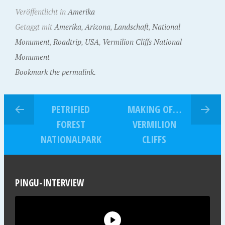
Veröffentlicht in
Amerika
Getaggt mit
Amerika
,
Arizona
,
Landschaft
,
National
Monument
,
Roadtrip
,
USA
,
Vermilion Cliffs National
Monument
Bookmark the permalink.
PETRIFIED
MAKING OF…
FOREST
VERMILION
NATIONALPARK
CLIFFS
PINGU-INTERVIEW