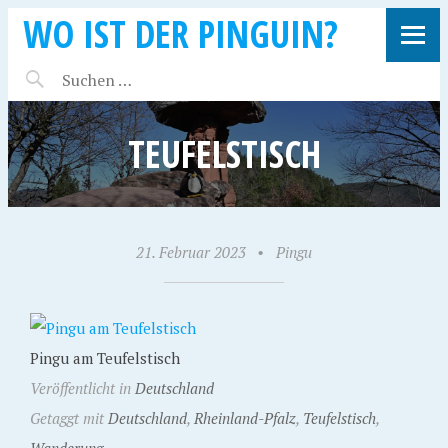
WO IST DER PINGUIN?
TEUFELSTISCH
21. Februar 2023
•
Pingu
Pingu am Teufelstisch
Veröffentlicht in
Deutschland
Getaggt mit
Deutschland
,
Rheinland-Pfalz
,
Teufelstisch
,