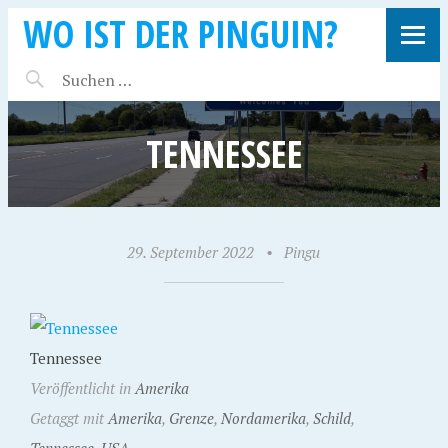
WO IST DER PINGUIN?
TENNESSEE
29. September 2022
•
Pingu
Tennessee
Veröffentlicht in
Amerika
Getaggt mit
Amerika
,
Grenze
,
Nordamerika
,
Schild
,