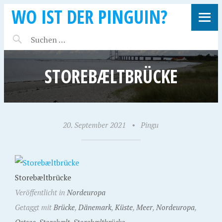
WO IST DER PINGUIN?
STOREBÆLTBRÜCKE
20. September 2021
•
Pingu
Storebæltbrücke
Veröffentlicht in
Nordeuropa
Getaggt mit
Brücke
,
Dänemark
,
Küste
,
Meer
,
Nordeuropa
,